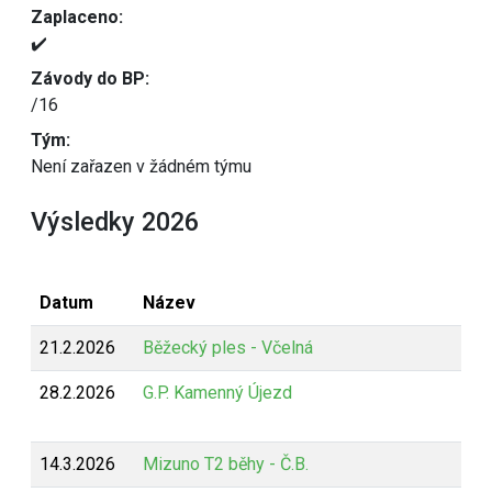
Zaplaceno:
✔️
Závody do BP:
/16
Tým:
Není zařazen v žádném týmu
Výsledky 2026
Datum
Název
21.2.2026
Běžecký ples - Včelná
28.2.2026
G.P. Kamenný Újezd
14.3.2026
Mizuno T2 běhy - Č.B.