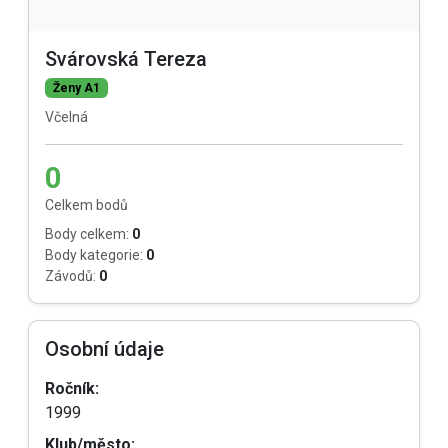
Svárovská Tereza
Ženy A1
Včelná
0
Celkem bodů
Body celkem:
0
Body kategorie:
0
Závodů:
0
Osobní údaje
Ročník:
1999
Klub/město: