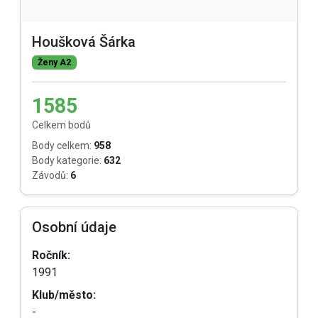
Houšková Šárka
Ženy A2
1585
Celkem bodů
Body celkem:
958
Body kategorie:
632
Závodů:
6
Osobní údaje
Ročník:
1991
Klub/město:
-