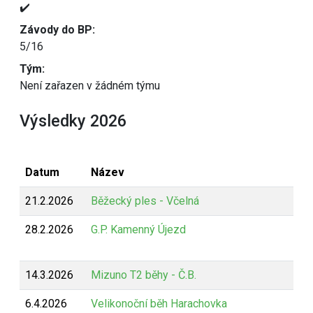
✔️
Závody do BP:
5/16
Tým:
Není zařazen v žádném týmu
Výsledky 2026
Datum
Název
21.2.2026
Běžecký ples - Včelná
28.2.2026
G.P. Kamenný Újezd
14.3.2026
Mizuno T2 běhy - Č.B.
6.4.2026
Velikonoční běh Harachovka