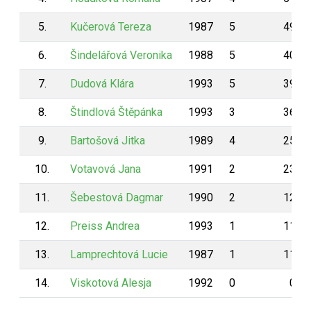
5.
Kučerová Tereza
1987
5
498
6.
Šindelářová Veronika
1988
5
405
7.
Dudová Klára
1993
5
397
8.
Štindlová Štěpánka
1993
3
363
9.
Bartošová Jitka
1989
4
250
10.
Votavová Jana
1991
2
239
11.
Šebestová Dagmar
1990
2
122
12.
Preiss Andrea
1993
1
119
13.
Lamprechtová Lucie
1987
1
118
14.
Viskotová Alesja
1992
0
0