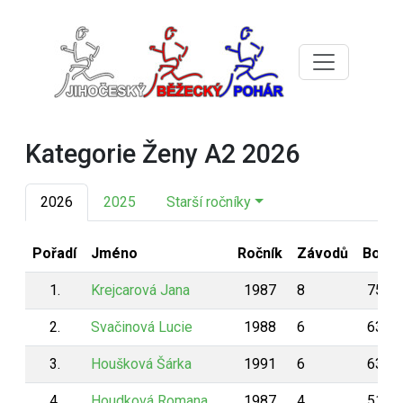
Kategorie Ženy A2 2026
2026
2025
Starší ročníky
Pořadí
Jméno
Ročník
Závodů
Body
1.
Krejcarová Jana
1987
8
753
2.
Svačinová Lucie
1988
6
635
3.
Houšková Šárka
1991
6
632
4.
Houdková Romana
1987
4
518