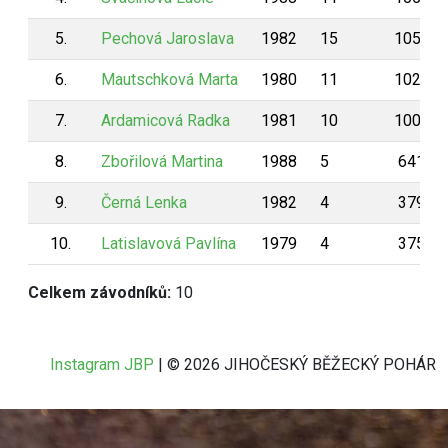
5.
Pechová Jaroslava
1982
15
1054
6.
Mautschková Marta
1980
11
1027
7.
Ardamicová Radka
1981
10
1003
8.
Zbořilová Martina
1988
5
641
9.
Černá Lenka
1982
4
379
10.
Latislavová Pavlína
1979
4
375
Celkem závodníků:
10
Instagram JBP
| © 2026 JIHOČESKÝ BĚŽECKÝ POHÁR