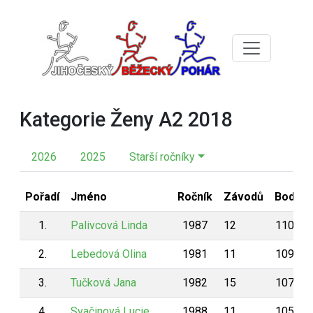
Kategorie Ženy A2 2018
2026
2025
Starší ročníky
Pořadí
Jméno
Ročník
Závodů
Body
1.
Palivcová Linda
1987
12
1103
2.
Lebedová Olina
1981
11
1097
3.
Tučková Jana
1982
15
1072
4.
Svačinová Lucie
1988
11
1056