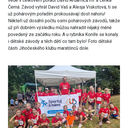
vede v celkovém pořadí David Ardamica ml. a Lenka
Černá. Závod vyhrál David Vaš a Alesja Viskotová, ti se
už pohárovým pořadím prokousávají dost nahoru!
Někteří už dosáhli počtu osmi pohárových závodů, takže
už při dobrém výsledku můžou nahradit nějaký méně
povedený ze začátku roku. A u rybníka Koníře se konaly
i dětské závody a těch dětí co tam bylo! Foto dětské
části Jihočeského klubu maratónců dole.