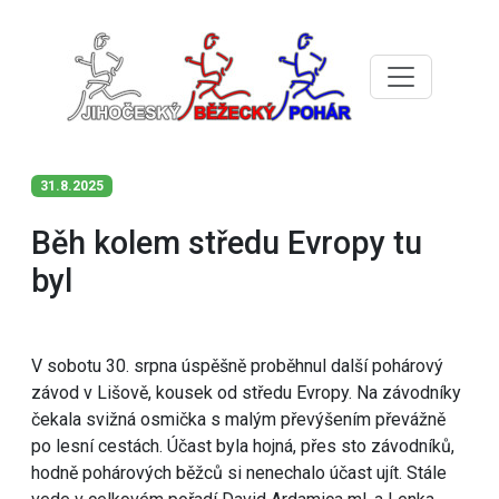
31.8.2025
Běh kolem středu Evropy tu
byl
V sobotu 30. srpna úspěšně proběhnul další pohárový
závod v Lišově, kousek od středu Evropy. Na závodníky
čekala svižná osmička s malým převýšením převážně
po lesní cestách. Účast byla hojná, přes sto závodníků,
hodně pohárových běžců si nenechalo účast ujít. Stále