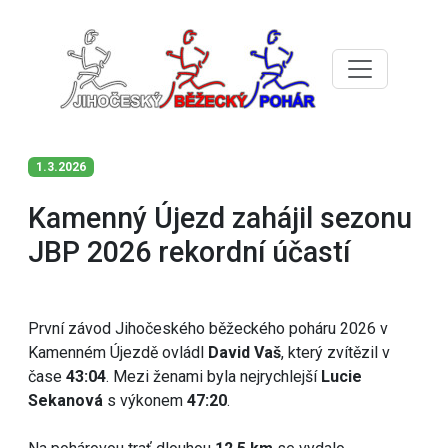
1.3.2026
Kamenný Újezd zahájil sezonu
JBP 2026 rekordní účastí
První závod Jihočeského běžeckého poháru 2026 v
Kamenném Újezdě ovládl
David Vaš
, který zvítězil v
čase
43:04
. Mezi ženami byla nejrychlejší
Lucie
Sekanová
s výkonem
47:20
.