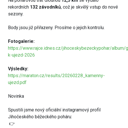
Na pohárovou trať dlouhou
12,5 km
se vydalo
rekordních
132 závodníků
, což je skvělý vstup do nové
sezony.
Body jsou již přiřazeny. Prosíme o jejich kontrolu.
Fotogalerie:
https://www.rajce.idnes.cz/jihoceskybezeckypohar/album/
k-ujezd-2026
Výsledky:
https://maraton.cz/results/20260228_kamenny-
ujezd.pdf
Novinka
Spustili jsme nový oficiální instagramový profil
Jihočeského běžeckého poháru:
👉