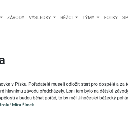
ZÁVODY
VÝSLEDKY
BĚŽCI
TÝMY
FOTKY
SP
a
ovka v Písku. Pořadatelé museli odložit start pro dospělé a za t
ré hlavnímu závodu předcházely. Loni tam bylo na dětské závody
ospělosti a budou běhat pořád, to by měl Jihočeský běžecký pohár
trolu! Míra Šimek