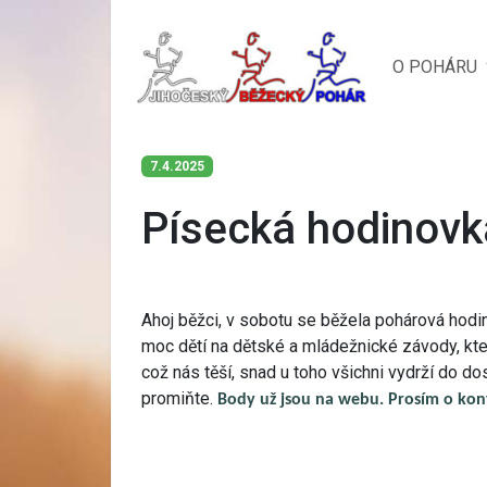
O POHÁRU
7.4.2025
Písecká hodinovk
Ahoj běžci, v sobotu se běžela pohárová hodin
moc dětí na dětské a mládežnické závody, kte
což nás těší, snad u toho všichni vydrží do d
promiňte.
Body už jsou na webu. Prosím o kon