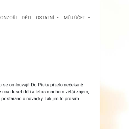
ONZOŘI
DĚTI
OSTATNÍ
MŮJ ÚČET
o se omlouvají! Do Písku přijelo nečekaně
 cca deset dětí a letos mnohem větší zájem,
 postaráno o nováčky. Tak jim to prosím