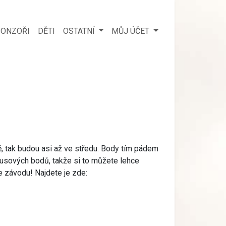
ONZOŘI
DĚTI
OSTATNÍ
MŮJ ÚČET
, tak budou asi až ve středu. Body tím pádem
onusových bodů, takže si to můžete lehce
 ze závodu! Najdete je zde: