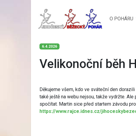
O POHÁRU
6.4.2026
Velikonoční běh 
Děkujeme všem, kdo ve sváteční den dorazili 
také ještě na webu nejsou, takže vydržte. Ale
spočítat. Martin sice před startem závodu prohlá
https://www.rajce.idnes.cz/jihoceskybez