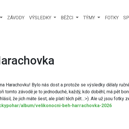
ZÁVODY
VÝSLEDKY
BĚŽCI
TÝMY
FOTKY
SP
Harachovka
na Harachovku! Bylo nás dost a protože se výsledky dělaly ručně
 při tomto závodě je to jednoduché, každý, kdo doběhl, má pět b
sil, že jich máte šest, ale platí těch pět...:>). Ale už jsou fotky
eckypohar/album/velikonocni-beh-harrachovka-2026