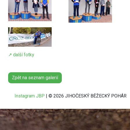
↗️ další fotky
Zpět na seznam galerií
Instagram JBP
| © 2026 JIHOČESKÝ BĚŽECKÝ POHÁR