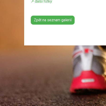
↗️ další fotky
Zpět na seznam galerií