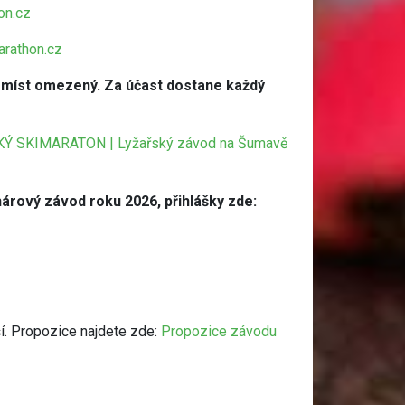
on.cz
rathon.cz
et míst omezený. Za účast dostane každý
 SKIMARATON | Lyžařský závod na Šumavě
ohárový závod roku 2026, přihlášky zde:
ší. Propozice najdete zde:
Propozice závodu