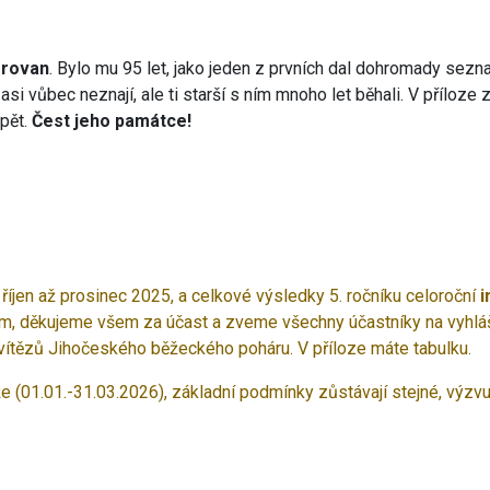
orovan
. Bylo mu 95 let, jako jeden z prvních dal dohromady sez
 asi vůbec neznají, ale ti starší s ním mnoho let běhali. V přílo
zpět.
Čest jeho památce!
 říjen až prosinec 2025, a celkové výsledky 5. ročníku celoroční
i
m, děkujeme všem za účast a zveme všechny účastníky na vyhláš
í vítězů Jihočeského běžeckého poháru. V příloze máte tabulku.
e (01.01.-31.03.2026), základní podmínky zůstávají stejné, výzvu 