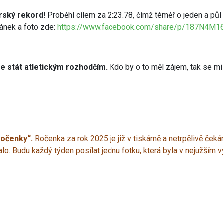
orský rekord!
Proběhl cílem za 2:23.78, čímž téměř o jeden a půl 
ánek a foto zde:
https://www.facebook.com/share/p/187N4M1
e stát atletickým rozhodčím.
Kdo by o to měl zájem, tak se mi 
ročenky“.
Ročenka za rok 2025 je již v tiskárně a netrpělivě čeká
alo. Budu každý týden posílat jednu fotku, která byla v nejužším v