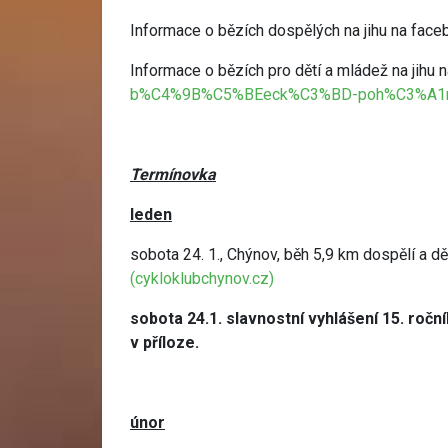
Informace o bězích dospělých na jihu na face
Informace o bězích pro dětí a mládež na jihu
b%C4%9B%C5%BEeck%C3%BD-poh%C3%A1r-
Termínovka
leden
sobota 24. 1., Chýnov, běh 5,9 km dospělí a dě
(cykloklubchynov.cz)
sobota 24.1. slavnostní vyhlášení 15. ro
v příloze.
únor