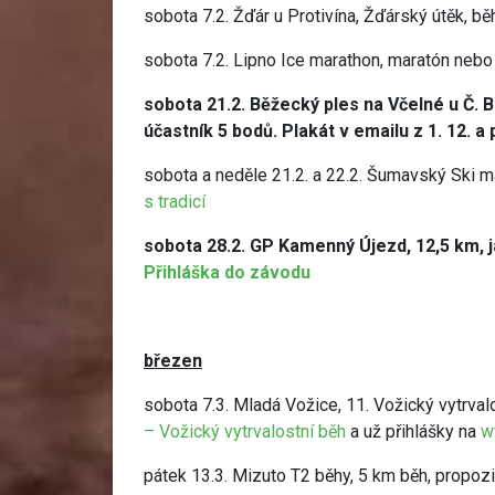
sobota 7.2. Žďár u Protivína, Žďárský útěk, bě
sobota 7.2. Lipno Ice marathon, maratón neb
sobota 21.2. Běžecký ples na Včelné u Č. B
účastník 5 bodů. Plakát v emailu z 1. 12. a
sobota a neděle 21.2. a 22.2. Šumavský Ski ma
s tradicí
sobota 28.2. GP Kamenný Újezd, 12,5 km, ja
Přihláška do závodu
březen
sobota 7.3. Mladá Vožice, 11. Vožický vytrval
– Vožický vytrvalostní běh
a už přihlášky na
w
pátek 13.3. Mizuto T2 běhy, 5 km běh, propoz