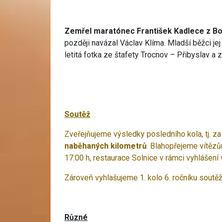
Zemřel maratónec František Kadlece z B
později navázal Václav Klíma. Mladší běžci jej
letitá fotka ze štafety Trocnov – Přibyslav a 
Soutěž
Zveřejňujeme výsledky posledního kola, tj. za
naběhaných kilometrů
. Blahopřejeme vítězů
17:00 h, restaurace Solnice v rámci vyhlášen
Zároveň vyhlašujeme 1. kolo 6. ročníku soutěž
Různé