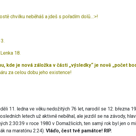
rostě chvilku neběháš a jdeš s pořadím dolů...:>!
13.
a Lenka 18.
, kde je nová záložka v části „výsledky“ je nově „počet b
áru za celou dobu jeho existence!
děli 11. ledna ve věku nedožitých 76 let, narodil se 12. března 
sledních letech už aktivně neběhal, ale jezdil se na závody, hlavn
ných 2:30:39 v roce 1980 v Domažlicích, ten samý rok byl jen o mi
ák na maratónu 2:24).
Vláďo, čest tvé památce! RIP.