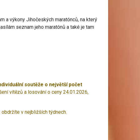
nam a výkony Jihočeských maratónců, na který
ze zasílám seznam jeho maratónů a také je tam
ndividuální soutěže o největší počet
ení vítězů a losování o ceny 24.01.2026,
obdržíte v nejbližších týdnech.