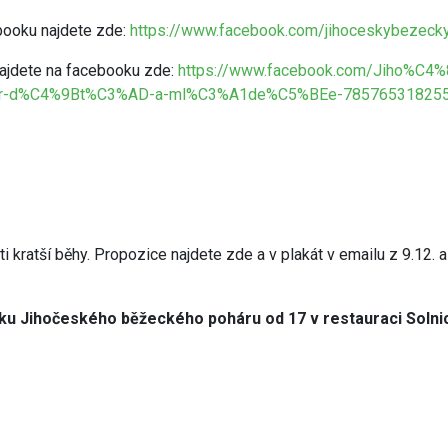
booku najdete zde:
https://www.facebook.com/jihoceskybezecky
 najdete na facebooku zde:
https://www.facebook.com/Jiho%C
d%C4%9Bt%C3%AD-a-ml%C3%A1de%C5%BEe-7857653182550
ti kratší běhy. Propozice najdete zde a v plakát v emailu z 9.12. 
čníku Jihočeského běžeckého poháru od 17 v restauraci Soln