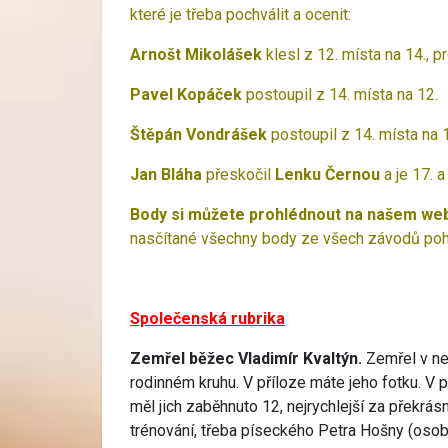
které je třeba pochválit a ocenit:
Arnošt Mikolášek
klesl z 12. místa na 14., p
Pavel Kopáček
postoupil z 14. místa na 12.
Štěpán Vondrášek
postoupil z 14. místa na 
Jan Bláha
přeskočil
Lenku Černou
a je 17. 
Body si můžete prohlédnout na našem webu
nasčítané všechny body ze všech závodů poh
Společenská rubrika
Zemřel běžec Vladimír Kvaltýn.
Zemřel v ne
rodinném kruhu. V příloze máte jeho fotku. V po
měl jich zaběhnuto 12, nejrychlejší za překrás
trénování, třeba píseckého Petra Hošny (osob