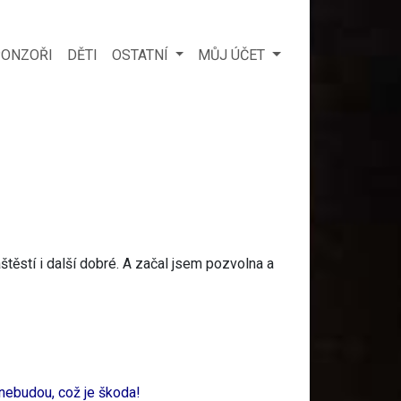
ONZOŘI
DĚTI
OSTATNÍ
MŮJ ÚČET
těstí i další dobré. A začal jsem pozvolna a
 nebudou, což je škoda!