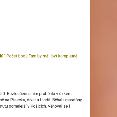
odů“
Počet bodů
Tam by měli být kompletně
1950. Rozloučení s ním proběhlo v úzkém
ě na Písecku, dívat a fandit. Běhal i maratóny,
nutu pomalejší v Košicích. Věnoval se i