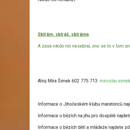
Sbírám, sbíráš, sbíráme
A zase nikdo nic nesebral, ono se to v tom sně
Ahoj Míra Šimek 602 775 713
miroslav.sime
Informace o Jihočeském klubu maratonců naj
Informace o bězích na jihu pro dospělé najde
Informace o bězích dětí a mládeže najdete z