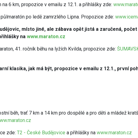
h na 6 km, propozice v emailu z 12.1. a přihlášky zde:
www.marat
o půlmaratón po ledě zamrzlého Lipna. Propozice zde:
www.icema
udějovic, místo jiné, ale zábava opět jistá a zaručená, poč
 přihlášky na
www.maraton.cz
raton, 41. ročník běhu na lyžích Kvilda, propozice zde:
ŠUMAVSKÝ
rní klasika, jak má být, propozice v emailu z 12.1., první p
ostní běh, trať 7 km a 14 km pro dospělé a pro děti a mládež krat
ww.maraton.cz
ice zde:
T2 - České Budějovice
a přihlášky na
www.maraton.cz