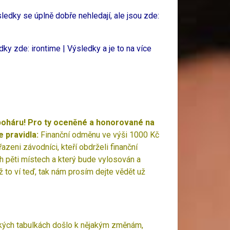
ledky se úplně dobře nehledají, ale jsou zde:
edky zde:
irontime | Výsledky
a je to na více
 poháru! Pro ty oceněné a honorované na
e pravidla:
Finanční odměnu ve výši 1000 Kč
zeni závodníci, kteří obdrželi finanční
h pěti místech a který bude vylosován a
to ví teď, tak nám prosím dejte vědět už
ických tabulkách došlo k nějakým změnám,