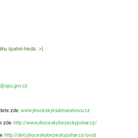
hu špatně hledá...:>)
k@spu.gov.cz
dete zde:
www.jihoceskyklubmaratoncu.cz
te zde:
http://www.jihoceskybezeckypohar.cz/
de:
http://deti.jihoceskybezeckypohar.cz/uvod