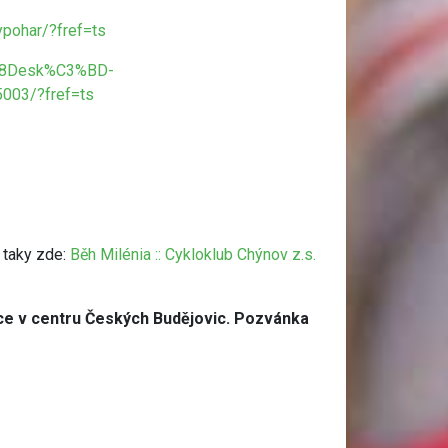
pohar/?fref=ts
4%8Desk%C3%BD-
03/?fref=ts
a taky zde:
Běh Milénia :: Cykloklub Chýnov z.s.
ice v centru Českých Budějovic. Pozvánka