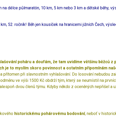
h na délce půlmaratón, 10 km, 5 km nebo 3 km a dětské běhy, výs
 km, 52. ročník! Běh jen kousíček na hranicemi jižních Čech, výsl
hlašování poháru a doufám, že tam uvidíme většinu běžců z
mech je to myslím skoro povinnost a ostatním připomínám naš
a přítomen při slavnostním vyhlašování. Do losování nebudou zařa
 odměnu ve výši 1500 Kč obdrží tým, který se neumístil na prvníc
 alespoň dvou členů týmu. Kdyby někdo z oceněných nepřišel a už 
elkového
historickému pohárovému bodování
, neboť v histor