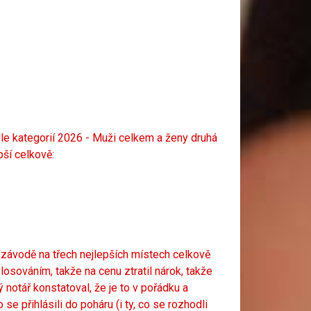
le kategorií 2026 - Muži celkem
a ženy druhá
pší celkově:
ři závodě na třech nejlepších místech celkově
losováním, takže na cenu ztratil nárok, takže
 notář konstatoval, že je to v pořádku a
 se přihlásili do poháru (i ty, co se rozhodli