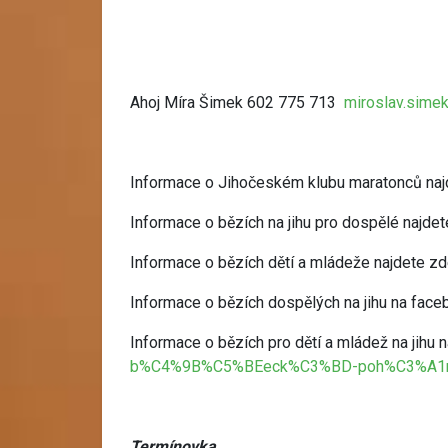
Ahoj Míra Šimek 602 775 713
miroslav.sime
Informace o Jihočeském klubu maratonců naj
Informace o bězích na jihu pro dospělé najde
Informace o bězích dětí a mládeže najdete z
Informace o bězích dospělých na jihu na face
Informace o bězích pro dětí a mládež na jihu
b%C4%9B%C5%BEeck%C3%BD-poh%C3%A1r-
Termínovka