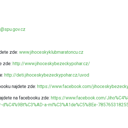
k@spu.gov.cz
dete zde:
www.jihoceskyklubmaratoncu.cz
te zde:
http://www.jihoceskybezeckypohar.cz/
de:
http://deti.jihoceskybezeckypohar.cz/uvod
booku najdete zde:
https://www.facebook.com/jihoceskybezecky
 najdete na facebooku zde:
https://www.facebook.com/Jiho%C
d%C4%9Bt%C3%AD-a-ml%C3%A1de%C5%BEe-7857653182550