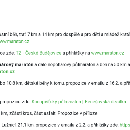
ostní běh, trať 7 km a 14 km pro dospělé a pro děti a mládež krat
ww.maraton.cz
ice zde:
T2 - České Budějovice
a přihlášky na
www.maraton.cz
ohárový maratón
a dále nepohárový půlmaratón a běh na 50 km a
ton.cz
ebo 10,8 km, dětské běhy k tomu, propozice v emailu z 16.2. a př
 propozice zde:
Konopišťský půlmaraton | Benešovská desítka
km, zčásti kros, část asfalt. Propozice v příloze.
Lužnicí, 21,1 km, propozice v emailu z 2.2. a přihlášky zde:
http