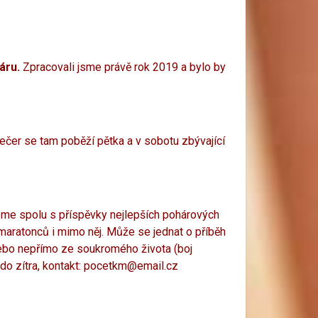
áru.
Zpracovali jsme právě rok 2019 a bylo by
Večer se tam poběží pětka a v sobotu zbývající
eme spolu s příspěvky nejlepších pohárových
aratonců i mimo něj. Může se jednat o příběh
nebo nepřímo ze soukromého života (boj
do zítra, kontakt:
pocetkm@email.cz