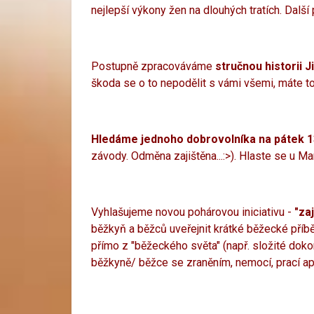
nejlepší výkony žen na dlouhých tratích. Další 
Postupně zpracováváme
stručnou historii
škoda se o to nepodělit s vámi všemi, máte to
Hledáme jednoho dobrovolníka na pátek 13
závody. Odměna zajištěna...:>). Hlaste se u M
Vyhlašujeme novou pohárovou iniciativu -
"za
běžkyň a běžců uveřejnit krátké běžecké pří
přímo z "běžeckého světa" (např. složité dok
běžkyně/ běžce se zraněním, nemocí, prací apod