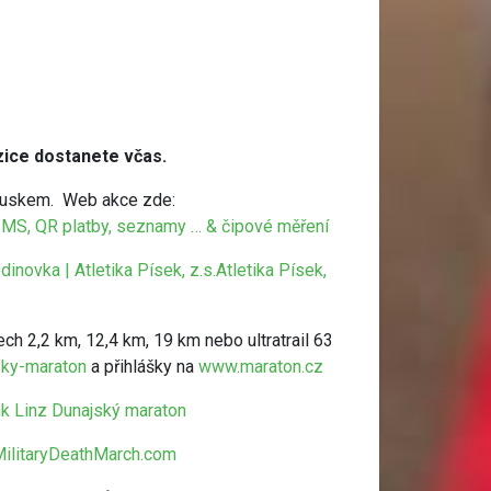
zice dostanete včas.
kouskem. Web akce zde:
 SMS, QR platby, seznamy … & čipové měření
dinovka | Atletika Písek, z.s.Atletika Písek,
h 2,2 km, 12,4 km, 19 km nebo ultratrail 63
sky-maraton
a přihlášky na
www.maraton.cz
nk Linz Dunajský maraton
ilitaryDeathMarch.com