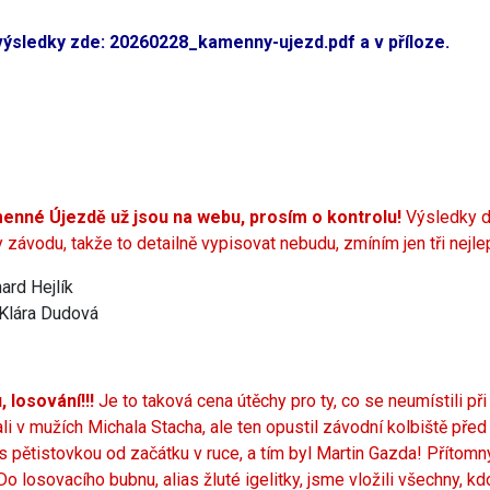
výsledky zde:
20260228_kamenny-ujezd.pdf
a v příloze.
nné Újezdě už jsou na webu, prosím o kontrolu!
Výsledky d
závodu, takže to detailně vypisovat nebudu, zmíním jen tři nejle
ard Hejlík
 Klára Dudová
, losování!!!
Je to taková cena útěchy pro ty, co se neumístili p
i v mužích Michala Stacha, ale ten opustil závodní kolbiště před 
 s pětistovkou od začátku v ruce, a tím byl Martin Gazda! Přítomný
 Do losovacího bubnu, alias žluté igelitky, jsme vložili všechny, kdo