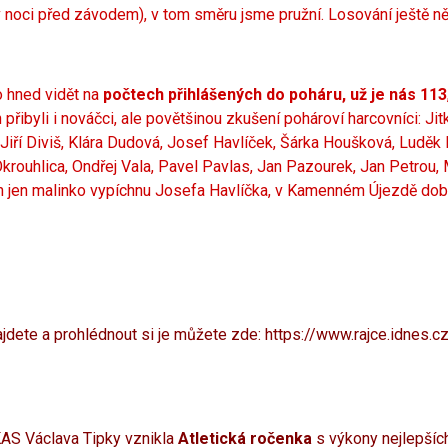
 v noci před závodem), v tom směru jsme pružní. Losování ještě n
o hned vidět na
počtech přihlášených do poháru, už je nás 113
přibyli i nováčci, ale povětšinou zkušení pohároví harcovníci: Ji
iří Diviš, Klára Dudová, Josef Havlíček, Šárka Houšková, Luděk 
rouhlica, Ondřej Vala, Pavel Pavlas, Jan Pazourek, Jan Petrou, M
ch jen malinko vypíchnu Josefa Havlíčka, v Kamenném Újezdě době
jdete a prohlédnout si je můžete zde:
https://www.rajce.idnes.
ČKAS Václava Tipky vznikla
Atletická ročenka
s výkony nejlepších