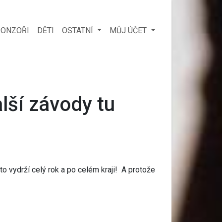
ONZOŘI
DĚTI
OSTATNÍ
MŮJ ÚČET
alší závody tu
to vydrží celý rok a po celém kraji! A protože