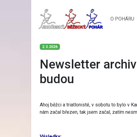
O POHÁRU
2.3.2026
Newsletter archiv
budou
Ahoj běžci a triatlonisté, v sobotu to bylo v 
nám začal březen, tak jsem začal, zatím nesm
Výsledky: