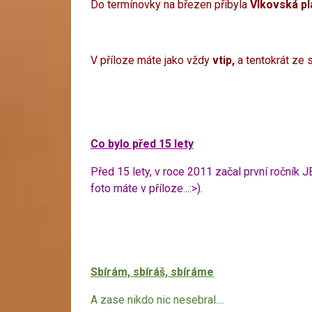
Do termínovky na březen přibyla
Vlkovská pl
V příloze máte jako vždy
vtip,
a tentokrát ze 
Co bylo před 15 lety
Před 15 lety, v roce 2011 začal první ročník J
foto máte v příloze...:>).
Sbírám, sbíráš, sbíráme
A zase nikdo nic nesebral....