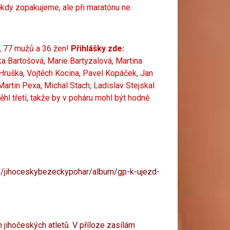
ěkdy zopakujeme, ale při maratónu ne.
, 77 mužů a 36 žen!
Přihlášky zde:
tka Bartošová, Marie Bartyzalová, Martina
Hruška, Vojtěch Kocina, Pavel Kopáček, Jan
artin Pexa, Michal Stach, Ladislav Stejskal
hl třetí, takže by v poháru mohl být hodně
cz/jihoceskybezeckypohar/album/gp-k-ujezd-
 jihočeských atletů. V příloze zasílám