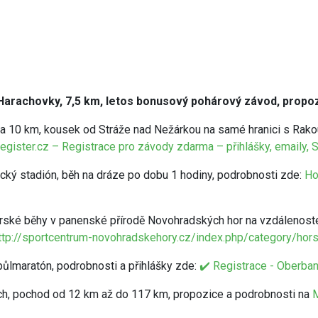
m Harachovky, 7,5 km, letos bonusový pohárový závod, propo
 na 10 km, kousek od Stráže nad Nežárkou na samé hranici s Ra
gister.cz – Registrace pro závody zdarma – přihlášky, emaily,
ický stadión, běh na dráze po dobu 1 hodiny, podrobnosti zde:
Ho
rské běhy v panenské přírodě Novohradských hor na vzdálenostec
ttp://sportcentrum-novohradskehory.cz/index.php/category/hor
ůlmaratón, podrobnosti a přihlášky zde:
✔️ Registrace - Oberba
arch, pochod od 12 km až do 117 km, propozice a podrobnosti na
M