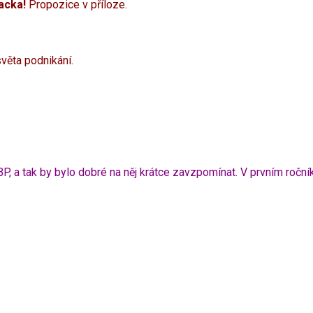
acka!
Propozice v příloze.
světa podnikání.
BP, a tak by bylo dobré na něj krátce zavzpomínat. V prvním roční