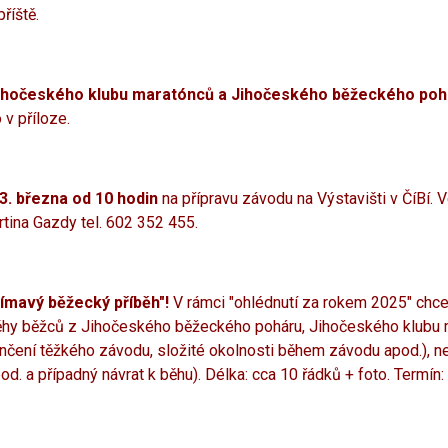
příště.
 Jihočeského klubu maratónců a Jihočeského běžeckého poh
 v příloze.
. března od 10 hodin
na přípravu závodu na Výstavišti v ČíBí. 
artina Gazdy tel. 602 352 455.
jímavý běžecký příběh"!
V rámci "ohlédnutí za rokem 2025" chc
běhy běžců z Jihočeského běžeckého poháru, Jihočeského klubu m
ončení těžkého závodu, složité okolnosti během závodu apod.), 
. a případný návrat k běhu). Délka: cca 10 řádků + foto. Termín: 