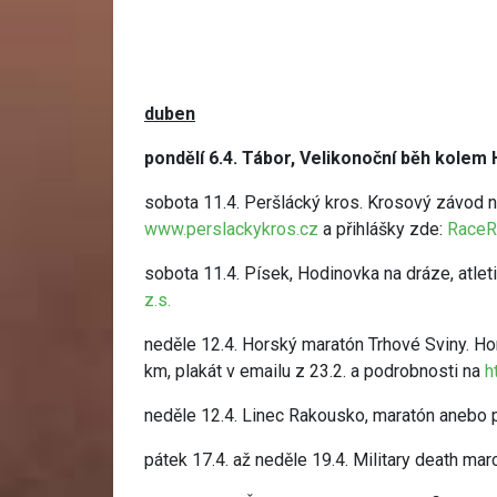
duben
pondělí 6.4. Tábor, Velikonoční běh kole
sobota 11.4. Peršlácký kros. Krosový závod
www.perslackykros.cz
a přihlášky zde:
RaceRe
sobota 11.4. Písek, Hodinovka na dráze, atlet
z.s.
neděle 12.4. Horský maratón Trhové Sviny. Ho
km, plakát v emailu z 23.2. a podrobnosti na
h
neděle 12.4. Linec Rakousko, maratón anebo p
pátek 17.4. až neděle 19.4. Military death m