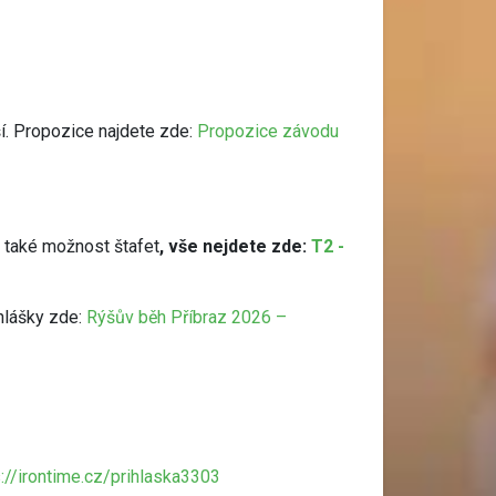
ší. Propozice najdete zde:
Propozice závodu
 také možnost štafet
, vše nejdete zde:
T2 -
ihlášky zde:
Rýšův běh Příbraz 2026 –
s://irontime.cz/prihlaska3303