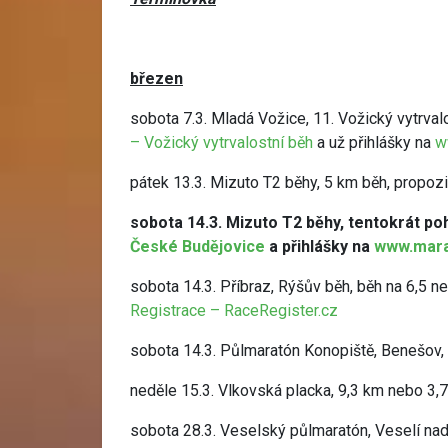
březen
sobota 7.3. Mladá Vožice, 11. Vožický vytrval
– Vožický vytrvalostní běh
a už přihlášky na
w
pátek 13.3. Mizuto T2 běhy, 5 km běh, propoz
sobota 14.3. Mizuto T2 běhy, tentokrát p
České Budějovice
a přihlášky na
www.mara
sobota 14.3. Příbraz, Rýšův běh, běh na 6,5 n
Registrace – RaceRegister.cz
sobota 14.3. Půlmaratón Konopiště, Benešov,
neděle 15.3. Vlkovská placka, 9,3 km nebo 3,7 
sobota 28.3. Veselský půlmaratón, Veselí nad 