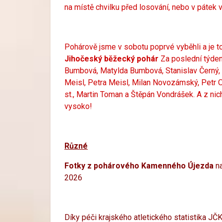
na místě chvilku před losování, nebo v pátek
Pohárově jsme v sobotu poprvé vyběhli a je t
Jihočeský běžecký pohár
Za poslední týden 
Bumbová, Matylda Bumbová, Stanislav Černý, J
Meisl, Petra Meisl, Milan Novozámský, Petr Ok
st., Martin Toman a Štěpán Vondrášek. A z ni
vysoko!
Různé
Fotky z pohárového Kamenného Újezda
na
2026
Díky péči krajského atletického statistika J