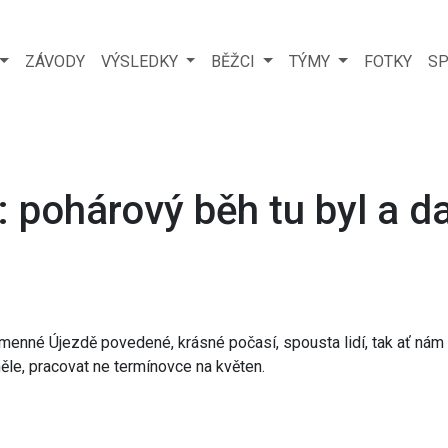
ZÁVODY
VÝSLEDKY
BĚŽCI
TÝMY
FOTKY
SP
: pohárový běh tu byl a d
Kamenné Újezdě povedené, krásné počasí, spousta lidí, tak ať nám 
ěle, pracovat ne termínovce na květen.