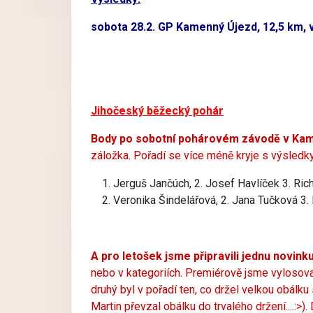
sobota 28.2. GP Kamenný Újezd, 12,5 km, 
Jihočeský běžecký pohár
Body po sobotní pohárovém závodě v Kame
záložka.
Pořadí se více méně kryje s výsledky 
Jerguš Jančúch, 2. Josef Havlíček 3. Rich
Veronika Šindelářová, 2. Jana Tučková 3.
A pro letošek jsme připravili jednu novinku
nebo v kategoriích. Premiérově jsme vylosoval
druhý byl v pořadí ten, co držel velkou obálku
Martin převzal obálku do trvalého držení....:>).