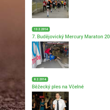
13.2.2014
7. Budějovický Mercury Maraton 2
8.2.2014
Běžecký ples na Včelné