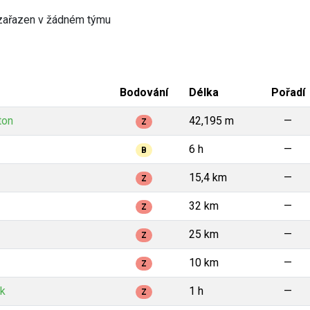
zařazen v žádném týmu
Bodování
Délka
Pořadí
ton
42,195 m
—
Z
6 h
—
B
15,4 km
—
Z
32 km
—
Z
25 km
—
Z
10 km
—
Z
ek
1 h
—
Z