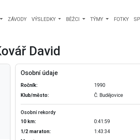
ZÁVODY
VÝSLEDKY
BĚŽCI
TÝMY
FOTKY
SP
Kovář David
Osobní údaje
Ročník:
1990
Klub/město:
Č. Budějovice
Osobní rekordy
10 km:
0:41:59
1/2 maraton:
1:43:34