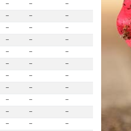
—
—
—
—
—
—
—
—
—
—
—
—
—
—
—
—
—
—
—
—
—
—
—
—
—
—
—
—
—
—
—
—
—