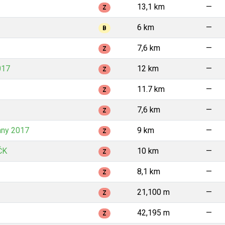
13,1 km
—
Z
6 km
—
B
7,6 km
—
Z
017
12 km
—
Z
11.7 km
—
Z
7,6 km
—
Z
any 2017
9 km
—
Z
ČK
10 km
—
Z
8,1 km
—
Z
21,100 m
—
Z
42,195 m
—
Z