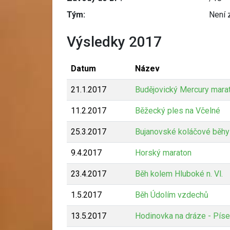
Tým:
Není 
Výsledky 2017
Datum
Název
21.1.2017
Budějovický Mercury mara
11.2.2017
Běžecký ples na Včelné
25.3.2017
Bujanovské koláčové běhy
9.4.2017
Horský maraton
23.4.2017
Běh kolem Hluboké n. Vl.
1.5.2017
Běh Údolím vzdechů
13.5.2017
Hodinovka na dráze - Pís