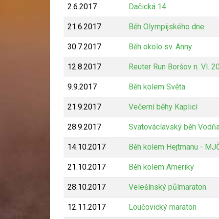
2.6.2017
Dačická 14
21.6.2017
Běh Olympijského dne
30.7.2017
Běh okolo sv. Anny
12.8.2017
Reuter Run Boršov n. Vl. 2
9.9.2017
Běh kolem Světa
21.9.2017
Večerní běhy Kaplicí
28.9.2017
Svatováclavský běh Vodň
14.10.2017
Běh kolem Hejtmanu - MJ
21.10.2017
Běh kolem Ameriky
28.10.2017
Velešínský půlmaraton
12.11.2017
Loučovický maraton