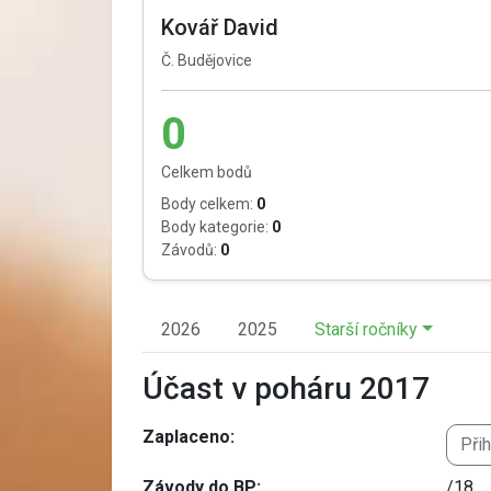
Kovář David
Č. Budějovice
0
Celkem bodů
Body celkem:
0
Body kategorie:
0
Závodů:
0
2026
2025
Starší ročníky
Účast v poháru 2017
Zaplaceno:
Při
Závody do BP:
/18