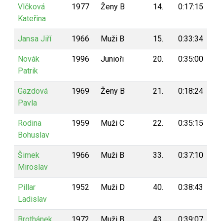
Vlčková
1977
Ženy B
14.
0:17:15
8
Kateřina
Jansa Jiří
1966
Muži B
15.
0:33:34
8
Novák
1996
Junioři
20.
0:35:00
8
Patrik
Gazdová
1969
Ženy B
21.
0:18:24
8
Pavla
Rodina
1959
Muži C
22.
0:35:15
8
Bohuslav
Šimek
1966
Muži B
33.
0:37:10
6
Miroslav
Pillar
1952
Muži D
40.
0:38:43
6
Ladislav
Brothánek
1972
Muži B
43.
0:39:07
5