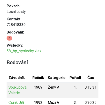
Povrch:
Lesní cesty
Kontakt:
728418339
Bodování:
Z
Výsledky:
58_bp_vysledky.xlsx
Bodování
Závodník
Ročník
Kategorie
Pořadí
Čas
Bo
Soukupová
1989
Ženy A
1.
0:13:31
1
Valerie
Csirik Jiří
1992
Muži A
3.
0:30:25
9