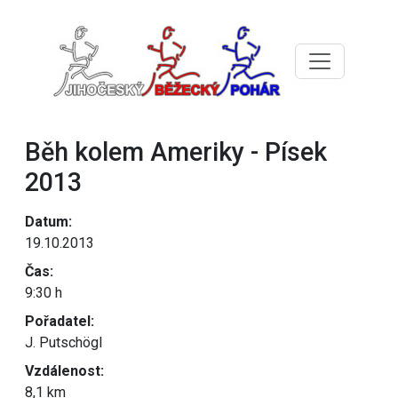
Běh kolem Ameriky - Písek
2013
Datum:
19.10.2013
Čas:
9:30 h
Pořadatel:
J. Putschögl
Vzdálenost:
8,1 km