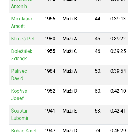
Antonín
Mikolášek
1965
Muži B
44.
0:39:13
5
Arnošt
Klimeš Petr
1980
Muži A
45.
0:39:22
5
Doležálek
1955
Muži C
46.
0:39:25
5
Zdeněk
Palivec
1984
Muži A
50.
0:39:54
5
David
Kopřiva
1952
Muži D
60.
0:42:10
4
Josef
Šoustar
1941
Muži E
63.
0:42:41
3
Lubomír
Boháč Karel
1947
Muži D
74.
0:46:29
2