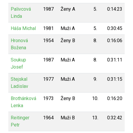
Palivcová
1987
Ženy A
5.
0:14:23
9
Linda
Háša Michal
1981
Muži A
5.
0:30:45
9
Hronová
1954
Ženy B
8.
0:16:06
9
Božena
Soukup
1987
Muži A
8.
0:31:11
9
Josef
Stejskal
1977
Muži A
9.
0:31:15
9
Ladislav
Brothánková
1973
Ženy B
10.
0:16:20
9
Lenka
Reitinger
1964
Muži B
13.
0:32:42
8
Petr