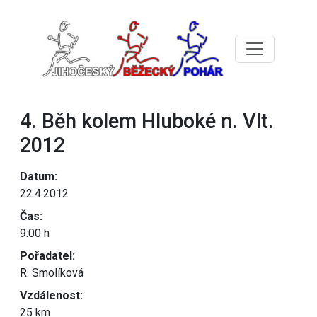
4. Běh kolem Hluboké n. Vlt.
2012
Datum:
22.4.2012
Čas:
9:00 h
Pořadatel:
R. Smolíková
Vzdálenost:
25 km