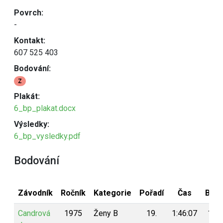
Povrch:
-
Kontakt:
607 525 403
Bodování:
Z
Plakát:
6_bp_plakat.docx
Výsledky:
6_bp_vysledky.pdf
Bodování
Závodník
Ročník
Kategorie
Pořadí
Čas
Bod
Candrová
1975
Ženy B
19.
1:46:07
100