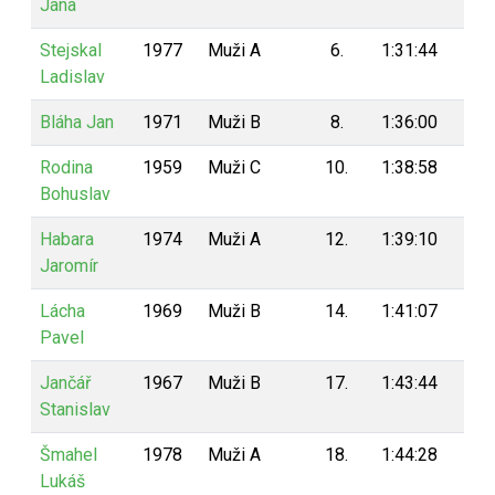
Jana
Stejskal
1977
Muži A
6.
1:31:44
92
Ladislav
Bláha Jan
1971
Muži B
8.
1:36:00
90
Rodina
1959
Muži C
10.
1:38:58
88
Bohuslav
Habara
1974
Muži A
12.
1:39:10
86
Jaromír
Lácha
1969
Muži B
14.
1:41:07
84
Pavel
Jančář
1967
Muži B
17.
1:43:44
81
Stanislav
Šmahel
1978
Muži A
18.
1:44:28
80
Lukáš