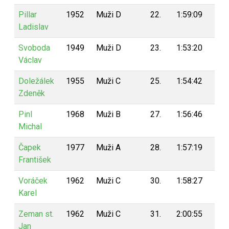
Pillar
1952
Muži D
22.
1:59:09
77
Ladislav
Svoboda
1949
Muži D
23.
1:53:20
76
Václav
Doležálek
1955
Muži C
25.
1:54:42
75
Zdeněk
Pinl
1968
Muži B
27.
1:56:46
73
Michal
Čapek
1977
Muži A
28.
1:57:19
72
František
Voráček
1962
Muži C
30.
1:58:27
71
Karel
Zeman st.
1962
Muži C
31.
2:00:55
70
Jan