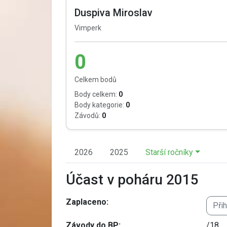
Duspiva Miroslav
Vimperk
0
Celkem bodů
Body celkem:
0
Body kategorie:
0
Závodů:
0
2026
2025
Starší ročníky
Účast v poháru 2015
Zaplaceno:
Při
Závody do BP:
/18