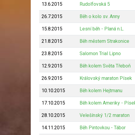
13.6.2015
Rudolfovská 5
26.7.2015
Běh o kolo sv. Anny
15.8.2015
Lesní běh - Planá n.L.
21.8.2015
Běh městem Strakonice
23.8.2015
Salomon Trial Lipno
12.9.2015
Běh kolem Světa Třeboň
26.9.2015
Královský maraton Písek
10.10.2015
Běh kolem Hejtmanu
17.10.2015
Běh kolem Ameriky - Píse
28.10.2015
Velešínský 1/2 maraton
14.11.2015
Běh Pintovkou - Tábor