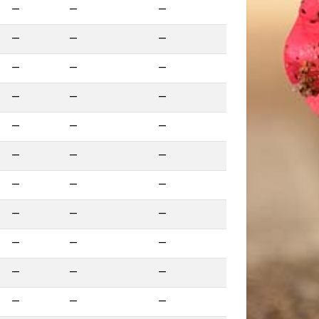
—
—
—
—
—
—
—
—
—
—
—
—
—
—
—
—
—
—
—
—
—
—
—
—
—
—
—
—
—
—
—
—
—