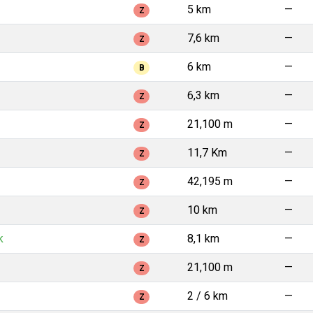
5 km
—
Z
7,6 km
—
Z
6 km
—
B
6,3 km
—
Z
21,100 m
—
Z
11,7 Km
—
Z
42,195 m
—
Z
10 km
—
Z
k
8,1 km
—
Z
21,100 m
—
Z
2 / 6 km
—
Z