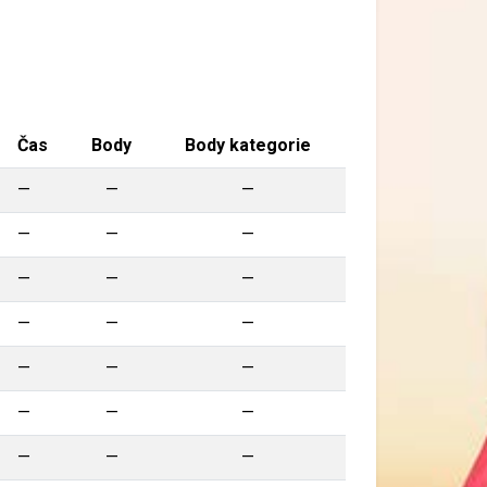
Čas
Body
Body kategorie
—
—
—
—
—
—
—
—
—
—
—
—
—
—
—
—
—
—
—
—
—