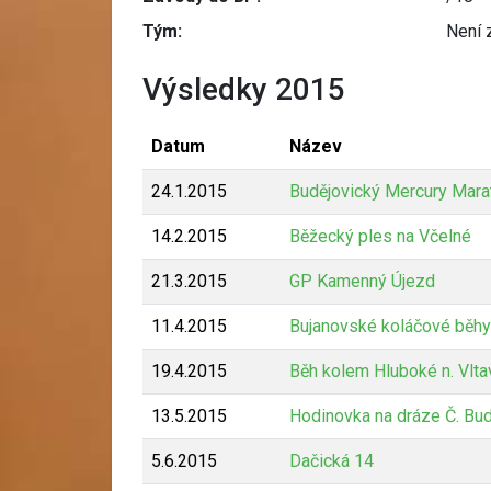
Tým:
Není 
Výsledky 2015
Datum
Název
24.1.2015
Budějovický Mercury Mara
14.2.2015
Běžecký ples na Včelné
21.3.2015
GP Kamenný Újezd
11.4.2015
Bujanovské koláčové běhy
19.4.2015
Běh kolem Hluboké n. Vlta
13.5.2015
Hodinovka na dráze Č. Bud
5.6.2015
Dačická 14