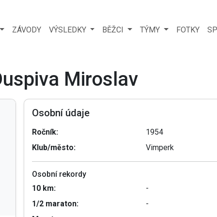
ZÁVODY
VÝSLEDKY
BĚŽCI
TÝMY
FOTKY
SP
Duspiva Miroslav
Osobní údaje
Ročník:
1954
Klub/město:
Vimperk
Osobní rekordy
10 km:
-
1/2 maraton:
-