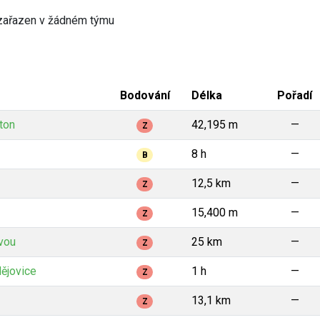
zařazen v žádném týmu
Bodování
Délka
Pořadí
ton
42,195 m
—
Z
8 h
—
B
12,5 km
—
Z
15,400 m
—
Z
vou
25 km
—
Z
ějovice
1 h
—
Z
13,1 km
—
Z