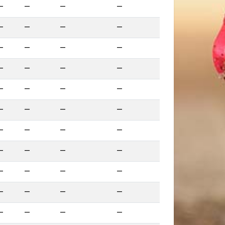
—
—
—
—
—
—
—
—
—
—
—
—
—
—
—
—
—
—
—
—
—
—
—
—
—
—
—
—
—
—
—
—
—
—
—
—
—
—
—
—
—
—
—
—