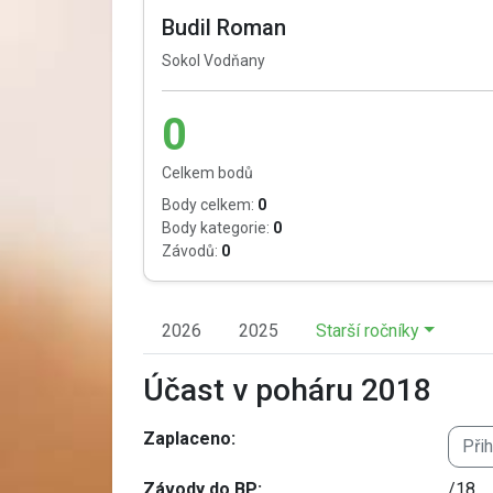
Budil Roman
Sokol Vodňany
0
Celkem bodů
Body celkem:
0
Body kategorie:
0
Závodů:
0
2026
2025
Starší ročníky
Účast v poháru 2018
Zaplaceno:
Při
Závody do BP:
/18