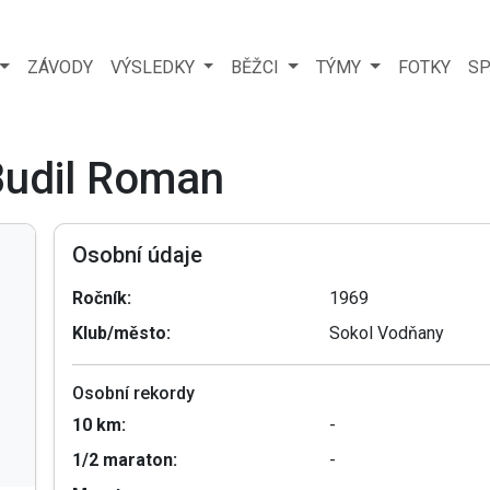
ZÁVODY
VÝSLEDKY
BĚŽCI
TÝMY
FOTKY
SP
Budil Roman
Osobní údaje
Ročník:
1969
Klub/město:
Sokol Vodňany
Osobní rekordy
10 km:
-
1/2 maraton:
-