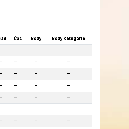
řadí
Čas
Body
Body kategorie
—
—
—
—
—
—
—
—
—
—
—
—
—
—
—
—
—
—
—
—
—
—
—
—
—
—
—
—