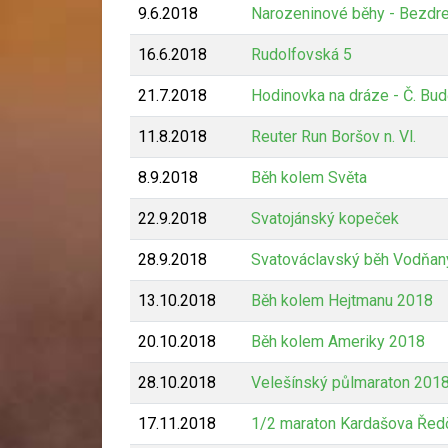
9.6.2018
Narozeninové běhy - Bezdr
16.6.2018
Rudolfovská 5
21.7.2018
Hodinovka na dráze - Č. Bud
11.8.2018
Reuter Run Boršov n. Vl.
8.9.2018
Běh kolem Světa
22.9.2018
Svatojánský kopeček
28.9.2018
Svatováclavský běh Vodňan
13.10.2018
Běh kolem Hejtmanu 2018
20.10.2018
Běh kolem Ameriky 2018
28.10.2018
Velešínský půlmaraton 201
17.11.2018
1/2 maraton Kardašova Řed