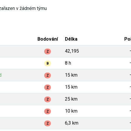
zařazen v žádném týmu
Bodování
Délka
Po
42,195
Z
8 h
B
d
15 km
Z
15 km
Z
25 km
Z
10 km
Z
6,3 km
Z