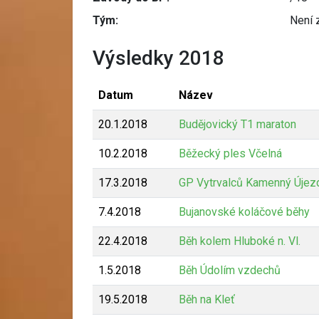
Tým:
Není 
Výsledky 2018
Datum
Název
20.1.2018
Budějovický T1 maraton
10.2.2018
Běžecký ples Včelná
17.3.2018
GP Vytrvalců Kamenný Újez
7.4.2018
Bujanovské koláčové běhy
22.4.2018
Běh kolem Hluboké n. Vl.
1.5.2018
Běh Údolím vzdechů
19.5.2018
Běh na Kleť