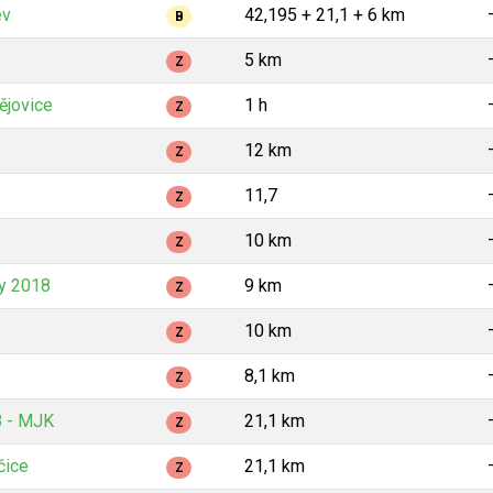
ev
42,195 + 21,1 + 6 km
B
5 km
Z
ějovice
1 h
Z
12 km
Z
11,7
Z
10 km
Z
y 2018
9 km
Z
10 km
Z
8,1 km
Z
8 - MJK
21,1 km
Z
čice
21,1 km
Z