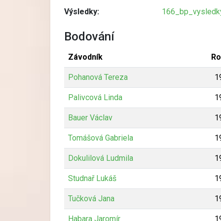
Výsledky:
166_bp_vysledky
Bodování
Závodník
Ro
Pohanová Tereza
1
Palivcová Linda
1
Bauer Václav
1
Tomášová Gabriela
1
Dokulilová Ludmila
1
Studnař Lukáš
1
Tučková Jana
1
Habara Jaromír
1