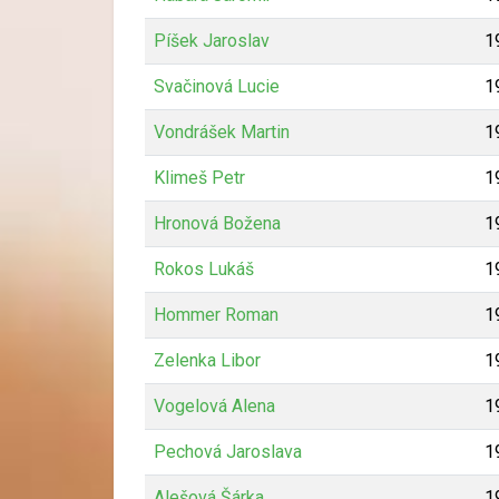
Píšek Jaroslav
1
Svačinová Lucie
1
Vondrášek Martin
1
Klimeš Petr
1
Hronová Božena
1
Rokos Lukáš
1
Hommer Roman
1
Zelenka Libor
1
Vogelová Alena
1
Pechová Jaroslava
1
Alešová Šárka
1