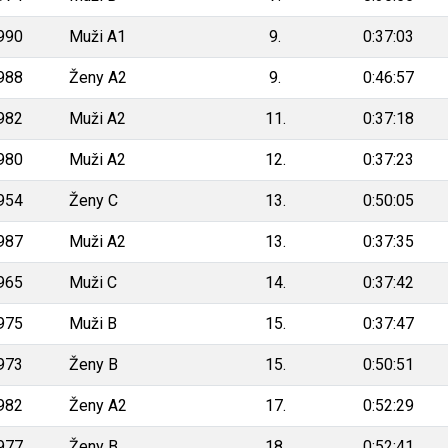
990
Muži A1
9.
0:37:03
988
Ženy A2
9.
0:46:57
982
Muži A2
11.
0:37:18
980
Muži A2
12.
0:37:23
954
Ženy C
13.
0:50:05
987
Muži A2
13.
0:37:35
965
Muži C
14.
0:37:42
975
Muži B
15.
0:37:47
973
Ženy B
15.
0:50:51
982
Ženy A2
17.
0:52:29
977
Ženy B
18.
0:52:41