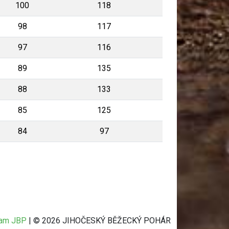
100
118
98
117
97
116
89
135
88
133
85
125
84
97
ram JBP
| © 2026 JIHOČESKÝ BĚŽECKÝ POHÁR