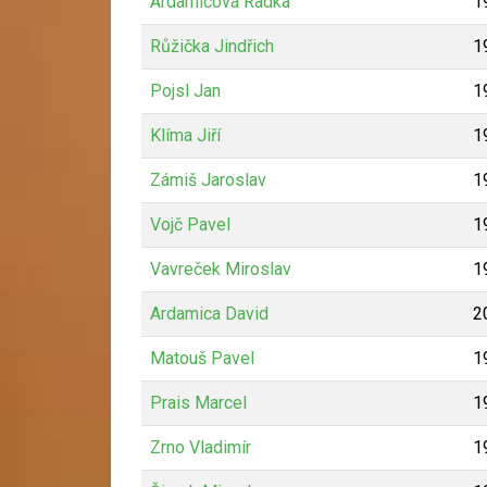
Ardamicová Radka
1
Růžička Jindřich
1
Pojsl Jan
1
Klíma Jiří
1
Zámiš Jaroslav
1
Vojč Pavel
1
Vavreček Miroslav
1
Ardamica David
2
Matouš Pavel
1
Prais Marcel
1
Zrno Vladimír
1