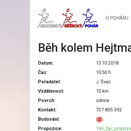
O POHÁRU
Běh kolem Hejtm
Datum:
13.10.2018
Čas:
10:50 h
Pořadatel:
J. Švec
Vzdálenost:
10 km
Povrch:
silnice
Kontakt:
727 805 392
Bodování:
Z
Propozice:
166_bp_propozi