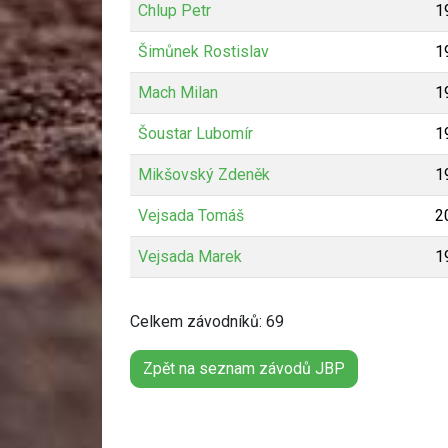
Chlup Petr
1
Šimůnek Rostislav
1
Mach Milan
1
Šoustar Lubomír
1
Mikšovský Zdeněk
1
Vejsada Tomáš
2
Vejsada Marek
1
Celkem závodníků: 69
Zpět na seznam závodů JBP