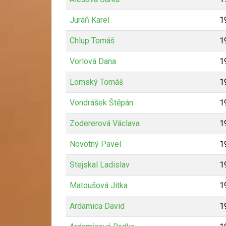
Juráň Karel
1
Chlup Tomáš
1
Vorlová Dana
1
Lomský Tomáš
1
Vondrášek Štěpán
1
Zodererová Václava
1
Novotný Pavel
1
Stejskal Ladislav
1
Matoušová Jitka
1
Ardamica David
1