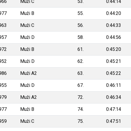
966
Muži C
53.
0:44:14
977
Muži B
55.
0:44:20
963
Muži C
56.
0:44:33
957
Muži D
58.
0:44:56
972
Muži B
61.
0:45:20
952
Muži D
62.
0:45:21
986
Muži A2
63.
0:45:22
955
Muži D
67.
0:46:11
979
Muži A2
72.
0:46:34
977
Muži B
74.
0:47:14
959
Muži C
75.
0:47:51