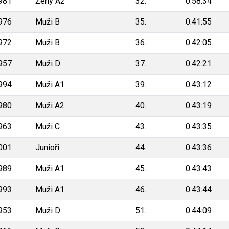
981
Ženy A2
32.
0:58:34
976
Muži B
35.
0:41:55
972
Muži B
36.
0:42:05
957
Muži D
37.
0:42:21
994
Muži A1
39.
0:43:12
980
Muži A2
40.
0:43:19
963
Muži C
43.
0:43:35
001
Junioři
44.
0:43:36
989
Muži A1
45.
0:43:43
993
Muži A1
46.
0:43:44
953
Muži D
51.
0:44:09