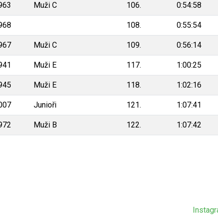
963
Muži C
106.
0:54:58
968
108.
0:55:54
967
Muži C
109.
0:56:14
941
Muži E
117.
1:00:25
945
Muži E
118.
1:02:16
007
Junioři
121.
1:07:41
972
Muži B
122.
1:07:42
Instag