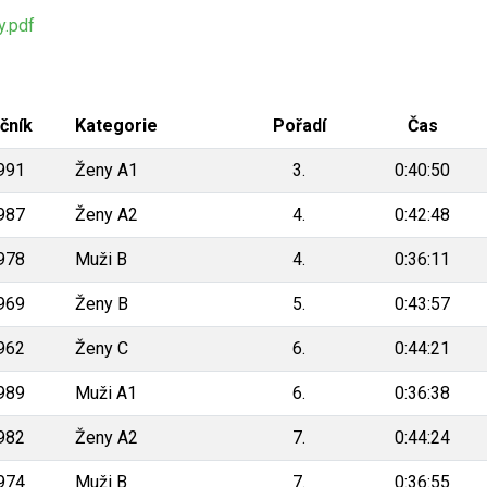
.pdf
čník
Kategorie
Pořadí
Čas
991
Ženy A1
3.
0:40:50
987
Ženy A2
4.
0:42:48
978
Muži B
4.
0:36:11
969
Ženy B
5.
0:43:57
962
Ženy C
6.
0:44:21
989
Muži A1
6.
0:36:38
982
Ženy A2
7.
0:44:24
974
Muži B
7.
0:36:55