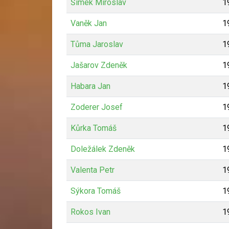
Šimek Miroslav
1
Vaněk Jan
1
Tůma Jaroslav
1
Jašarov Zdeněk
1
Habara Jan
1
Zoderer Josef
1
Kůrka Tomáš
1
Doležálek Zdeněk
1
Valenta Petr
1
Sýkora Tomáš
1
Rokos Ivan
1