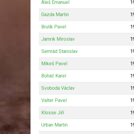
Aleš Emanuel
1
Gazda Martin
1
Brulík Pavel
1
Jamrik Miroslav
1
Semrád Stanislav
1
Mikeš Pavel
1
Boháč Karel
1
Svoboda Václav
1
Valter Pavel
1
Klosse Jiří
1
Urban Martin
1