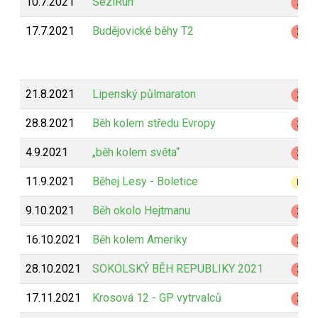
10.7.2021
SeziRun
Z
17.7.2021
Budějovické běhy T2
Z
21.8.2021
Lipenský půlmaraton
Z
28.8.2021
Běh kolem středu Evropy
Z
4.9.2021
„běh kolem světa“
Z
11.9.2021
Běhej Lesy - Boletice
B
9.10.2021
Běh okolo Hejtmanu
Z
16.10.2021
Běh kolem Ameriky
Z
28.10.2021
SOKOLSKÝ BĚH REPUBLIKY 2021
Z
17.11.2021
Krosová 12 - GP vytrvalců
Z