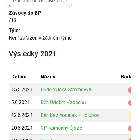
Přihlásit se do JBP 2021
Závody do BP:
/13
Tým:
Není zařazen v žádném týmu
Výsledky 2021
Datum
Název
Bodová
15.5.2021
Budějovická Stromovka
Z
5.6.2021
Běh Údolím Vzdechů
Z
12.6.2021
Běh bez hodinek - Holubov
B
20.6.2021
GP Kamenný Újezd
Z