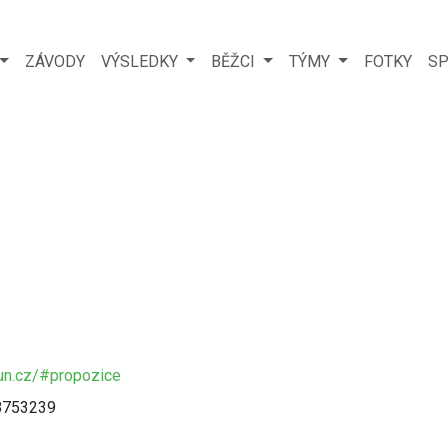
ZÁVODY
VÝSLEDKY
BĚŽCI
TÝMY
FOTKY
SP
run.cz/#propozice
78753239