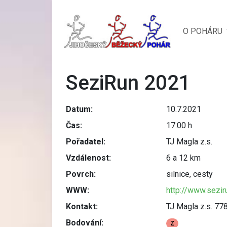
O POHÁRU
SeziRun 2021
Datum:
10.7.2021
Čas:
17:00 h
Pořadatel:
TJ Magla z.s.
Vzdálenost:
6 a 12 km
Povrch:
silnice, cesty
WWW:
http://www.sezi
Kontakt:
TJ Magla z.s. 7
Bodování:
Z