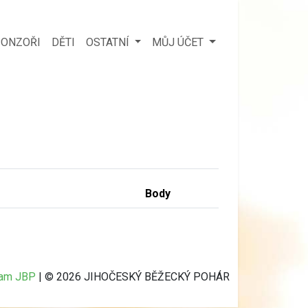
ONZOŘI
DĚTI
OSTATNÍ
MŮJ ÚČET
Body
ram JBP
| © 2026 JIHOČESKÝ BĚŽECKÝ POHÁR