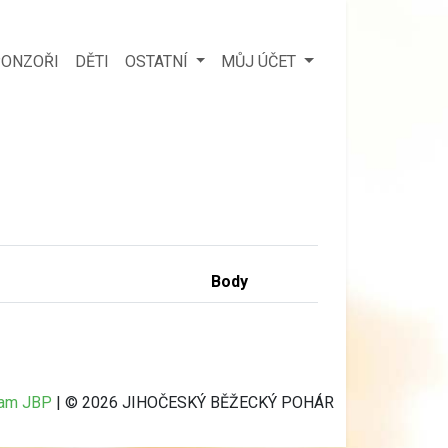
ONZOŘI
DĚTI
OSTATNÍ
MŮJ ÚČET
Body
ram JBP
| © 2026 JIHOČESKÝ BĚŽECKÝ POHÁR