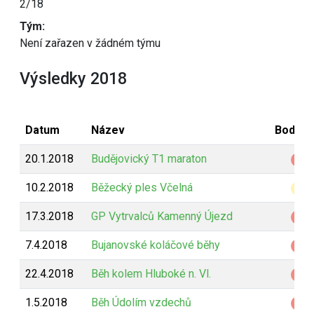
2/18
Tým:
Není zařazen v žádném týmu
Výsledky 2018
Datum
Název
Bodová
20.1.2018
Budějovický T1 maraton
Z
10.2.2018
Běžecký ples Včelná
B
17.3.2018
GP Vytrvalců Kamenný Újezd
Z
7.4.2018
Bujanovské koláčové běhy
Z
22.4.2018
Běh kolem Hluboké n. Vl.
Z
1.5.2018
Běh Údolím vzdechů
Z