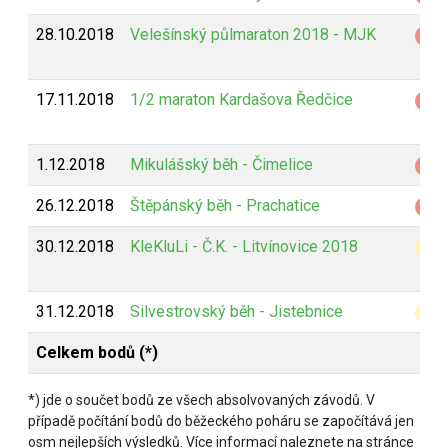
28.10.2018
Velešínský půlmaraton 2018 - MJK
Z
17.11.2018
1/2 maraton Kardašova Ředčice
Z
1.12.2018
Mikulášský běh - Čimelice
Z
26.12.2018
Štěpánský běh - Prachatice
Z
30.12.2018
KleKluLi - Č.K. - Litvínovice 2018
B
31.12.2018
Silvestrovský běh - Jistebnice
B
Celkem bodů (*)
*) jde o součet bodů ze všech absolvovaných závodů. V
případě počítání bodů do běžeckého poháru se započítává jen
osm nejlepších výsledků. Více informací naleznete na stránce