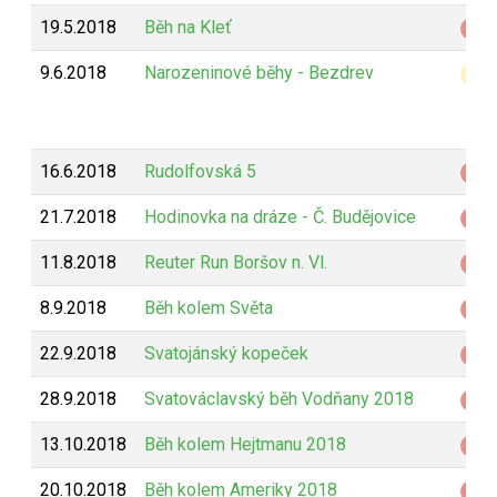
19.5.2018
Běh na Kleť
Z
9.6.2018
Narozeninové běhy - Bezdrev
B
16.6.2018
Rudolfovská 5
Z
21.7.2018
Hodinovka na dráze - Č. Budějovice
Z
11.8.2018
Reuter Run Boršov n. Vl.
Z
8.9.2018
Běh kolem Světa
Z
22.9.2018
Svatojánský kopeček
Z
28.9.2018
Svatováclavský běh Vodňany 2018
Z
13.10.2018
Běh kolem Hejtmanu 2018
Z
20.10.2018
Běh kolem Ameriky 2018
Z