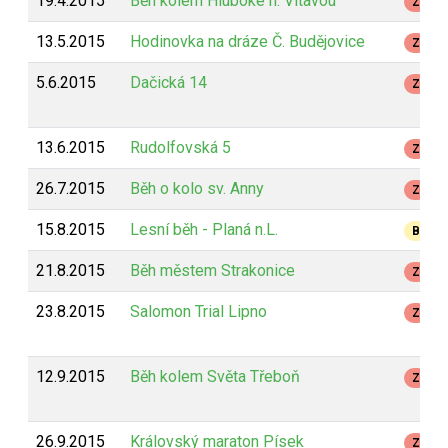
19.4.2015
Běh kolem Hluboké n. Vltavou
Z
13.5.2015
Hodinovka na dráze Č. Budějovice
Z
5.6.2015
Dačická 14
Z
13.6.2015
Rudolfovská 5
Z
26.7.2015
Běh o kolo sv. Anny
Z
15.8.2015
Lesní běh - Planá n.L.
B
21.8.2015
Běh městem Strakonice
Z
23.8.2015
Salomon Trial Lipno
Z
12.9.2015
Běh kolem Světa Třeboň
Z
26.9.2015
Královský maraton Písek
Z