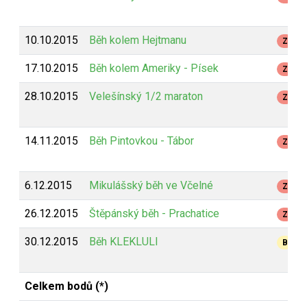
10.10.2015
Běh kolem Hejtmanu
Z
17.10.2015
Běh kolem Ameriky - Písek
Z
28.10.2015
Velešínský 1/2 maraton
Z
14.11.2015
Běh Pintovkou - Tábor
Z
6.12.2015
Mikulášský běh ve Včelné
Z
26.12.2015
Štěpánský běh - Prachatice
Z
30.12.2015
Běh KLEKLULI
B
Celkem bodů (*)