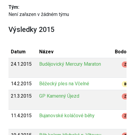
Tým:
Není zařazen v žádném týmu
Výsledky 2015
Datum
Název
Bodován
24.1.2015
Budějovický Mercury Maraton
Z
14.2.2015
Běžecký ples na Včelné
B
21.3.2015
GP Kamenný Újezd
Z
11.4.2015
Bujanovské koláčové běhy
Z