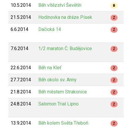
10.5.2014
Běh vítězství Ševětín
5
B
21.5.2014
Hodinovka na dráze Písek
1
Z
6.6.2014
Dačická 14
1
Z
7.6.2014
1/2 maraton Č. Budějovice
2
Z
22.6.2014
Běh na Kleť
1
Z
27.7.2014
Běh okolo sv. Anny
7
Z
21.8.2014
Běh městem Strakonice
7
Z
24.8.2014
Salomon Trial Lipno
2
Z
13.9.2014
Běh kolem Světa Třeboň
1
Z