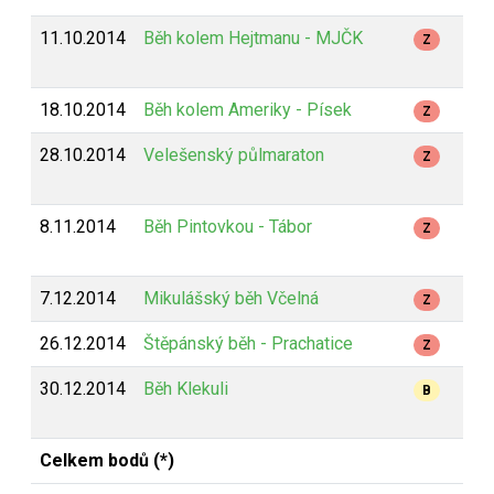
11.10.2014
Běh kolem Hejtmanu - MJČK
1
Z
18.10.2014
Běh kolem Ameriky - Písek
8
Z
28.10.2014
Velešenský půlmaraton
2
Z
8.11.2014
Běh Pintovkou - Tábor
2
Z
7.12.2014
Mikulášský běh Včelná
5
Z
26.12.2014
Štěpánský běh - Prachatice
1
Z
30.12.2014
Běh Klekuli
2
B
Celkem bodů (*)