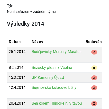
Tým:
Není zařazen v žádném týmu
Výsledky 2014
Datum
Název
Bodování
D
25.1.2014
Budějovický Mercury Maraton
4
Z
8.2.2014
Běžecký ples na Včelné
8
B
15.3.2014
GP Kamenný Újezd
1
Z
12.4.2014
Bujanovské koláčové běhy
1
Z
20.4.2014
Běh kolem Hluboké n. Vltavou
2
Z