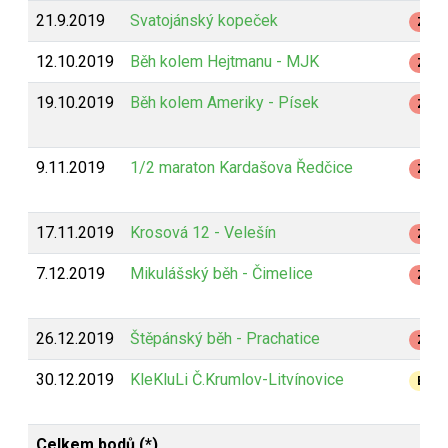
21.9.2019
Svatojánský kopeček
Z
12.10.2019
Běh kolem Hejtmanu - MJK
Z
19.10.2019
Běh kolem Ameriky - Písek
Z
9.11.2019
1/2 maraton Kardašova Ředčice
Z
17.11.2019
Krosová 12 - Velešín
Z
7.12.2019
Mikulášský běh - Čimelice
Z
26.12.2019
Štěpánský běh - Prachatice
Z
30.12.2019
KleKluLi Č.Krumlov-Litvínovice
B
Celkem bodů (*)