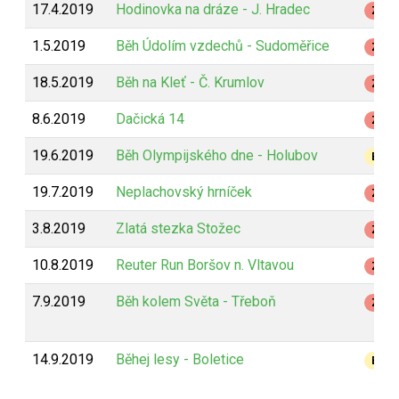
17.4.2019
Hodinovka na dráze - J. Hradec
Z
1.5.2019
Běh Údolím vzdechů - Sudoměřice
Z
18.5.2019
Běh na Kleť - Č. Krumlov
Z
8.6.2019
Dačická 14
Z
19.6.2019
Běh Olympijského dne - Holubov
B
19.7.2019
Neplachovský hrníček
Z
3.8.2019
Zlatá stezka Stožec
Z
10.8.2019
Reuter Run Boršov n. Vltavou
Z
7.9.2019
Běh kolem Světa - Třeboň
Z
14.9.2019
Běhej lesy - Boletice
B