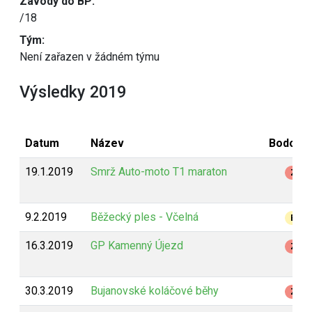
Závody do BP:
/18
Tým:
Není zařazen v žádném týmu
Výsledky 2019
Datum
Název
Bodován
19.1.2019
Smrž Auto-moto T1 maraton
Z
9.2.2019
Běžecký ples - Včelná
B
16.3.2019
GP Kamenný Újezd
Z
30.3.2019
Bujanovské koláčové běhy
Z