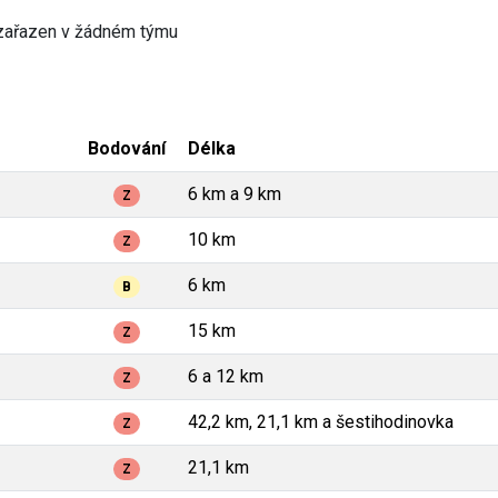
zařazen v žádném týmu
Bodování
Délka
6 km a 9 km
Z
10 km
Z
6 km
B
15 km
Z
6 a 12 km
Z
42,2 km, 21,1 km a šestihodinovka
Z
21,1 km
Z