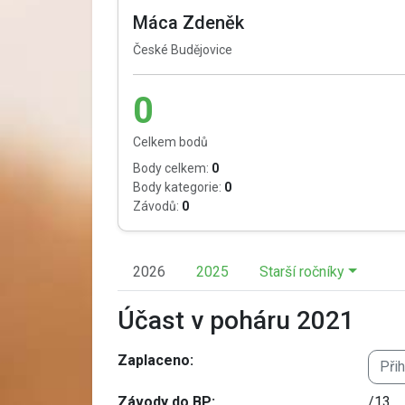
Máca Zdeněk
České Budějovice
0
Celkem bodů
Body celkem:
0
Body kategorie:
0
Závodů:
0
2026
2025
Starší ročníky
Účast v poháru 2021
Zaplaceno:
Při
Závody do BP:
/13