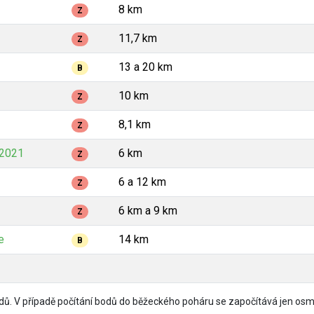
8 km
Z
11,7 km
Z
13 a 20 km
B
10 km
Z
8,1 km
Z
2021
6 km
Z
6 a 12 km
Z
6 km a 9 km
Z
e
14 km
B
ů. V případě počítání bodů do běžeckého poháru se započítává jen osm 