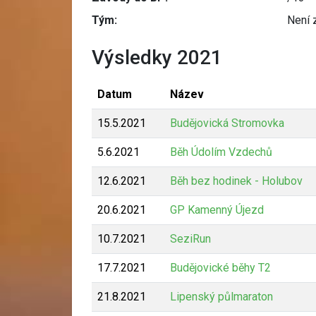
Tým:
Není 
Výsledky 2021
Datum
Název
15.5.2021
Budějovická Stromovka
5.6.2021
Běh Údolím Vzdechů
12.6.2021
Běh bez hodinek - Holubov
20.6.2021
GP Kamenný Újezd
10.7.2021
SeziRun
17.7.2021
Budějovické běhy T2
21.8.2021
Lipenský půlmaraton