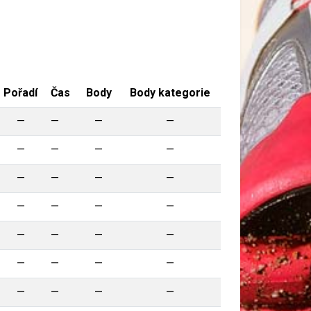
Pořadí
Čas
Body
Body kategorie
—
—
—
—
—
—
—
—
—
—
—
—
—
—
—
—
—
—
—
—
—
—
—
—
—
—
—
—