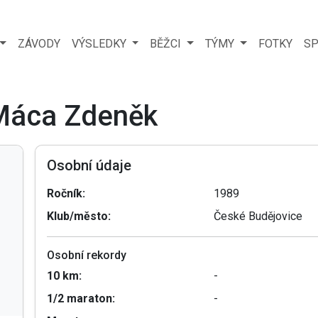
ZÁVODY
VÝSLEDKY
BĚŽCI
TÝMY
FOTKY
SP
 Máca Zdeněk
Osobní údaje
Ročník:
1989
Klub/město:
České Budějovice
Osobní rekordy
10 km:
-
1/2 maraton:
-