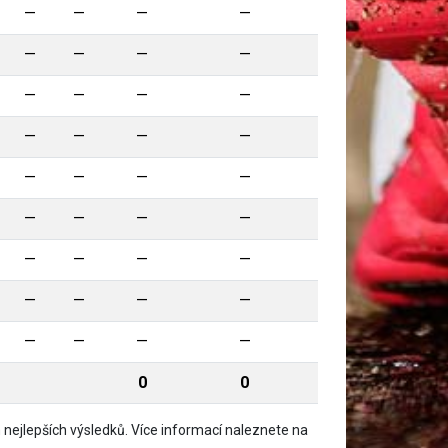
—
—
—
—
—
—
—
—
—
—
—
—
—
—
—
—
—
—
—
—
—
—
—
—
—
—
—
—
—
—
—
—
—
—
—
—
0
0
nejlepších výsledků. Více informací naleznete na