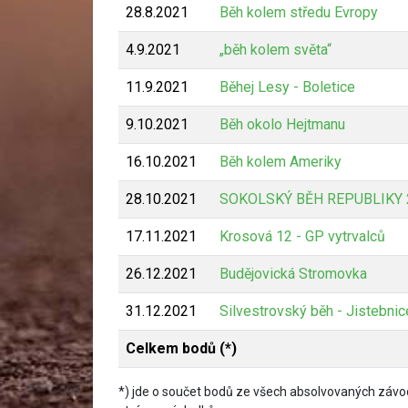
28.8.2021
Běh kolem středu Evropy
4.9.2021
„běh kolem světa“
11.9.2021
Běhej Lesy - Boletice
9.10.2021
Běh okolo Hejtmanu
16.10.2021
Běh kolem Ameriky
28.10.2021
SOKOLSKÝ BĚH REPUBLIKY 
17.11.2021
Krosová 12 - GP vytrvalců
26.12.2021
Budějovická Stromovka
31.12.2021
Silvestrovský běh - Jistebnic
Celkem bodů (*)
*) jde o součet bodů ze všech absolvovaných závod