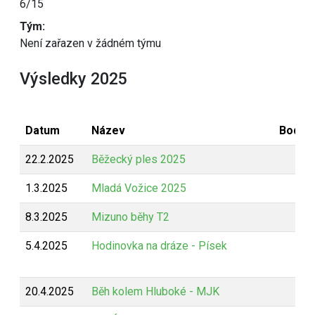
6/15
Tým:
Není zařazen v žádném týmu
Výsledky 2025
Datum
Název
Bodov
22.2.2025
Běžecký ples 2025
B
1.3.2025
Mladá Vožice 2025
Z
8.3.2025
Mizuno běhy T2
Z
5.4.2025
Hodinovka na dráze - Písek
Z
20.4.2025
Běh kolem Hluboké - MJK
Z