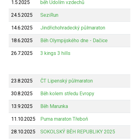
1.5.2025
běh Údolím vzdechů
Z
24.5.2025
SeziRun
Z
14.6.2025
Jindřichohradecký půlmaraton
Z
18.6.2025
Běh Olympijského dne - Dačice
B
26.7.2025
3 kings 3 hills
B
23.8.2025
ČT Lipenský půlmaraton
Z
30.8.2025
Běh kolem středu Evropy
Z
13.9.2025
Běh Marunka
Z
11.10.2025
Puma maraton Třeboň
Z
28.10.2025
SOKOLSKÝ BĚH REPUBLIKY 2025
Z