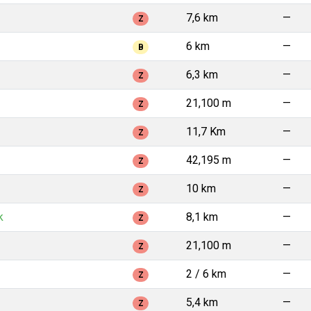
7,6 km
—
Z
6 km
—
B
6,3 km
—
Z
21,100 m
—
Z
11,7 Km
—
Z
42,195 m
—
Z
10 km
—
Z
k
8,1 km
—
Z
21,100 m
—
Z
2 / 6 km
—
Z
5,4 km
—
Z