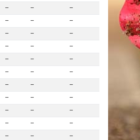
—
—
—
—
—
—
—
—
—
—
—
—
—
—
—
—
—
—
—
—
—
—
—
—
—
—
—
—
—
—
—
—
—