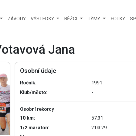
ZÁVODY
VÝSLEDKY
BĚŽCI
TÝMY
FOTKY
SP
 Votavová Jana
Osobní údaje
Ročník:
1991
Klub/město:
-
Osobní rekordy
10 km:
57:31
1/2 maraton:
2:03:29