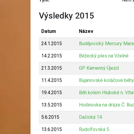
Výsledky 2015
Datum
Název
24.1.2015
Budějovický Mercury Mara
14.2.2015
Běžecký ples na Včelné
21.3.2015
GP Kamenný Újezd
11.4.2015
Bujanovské koláčové běhy
19.4.2015
Běh kolem Hluboké n. Vlta
13.5.2015
Hodinovka na dráze Č. Bud
5.6.2015
Dačická 14
13.6.2015
Rudolfovská 5