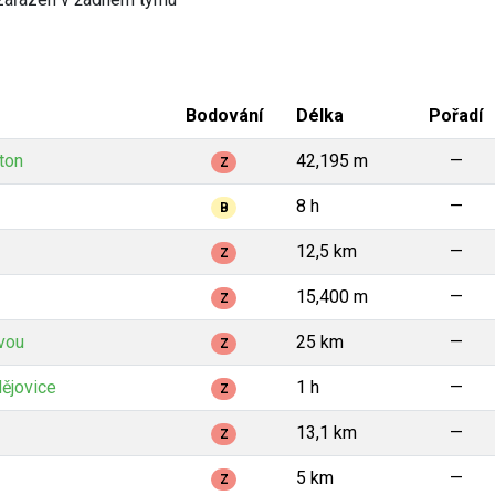
Bodování
Délka
Pořadí
ton
42,195 m
—
Z
8 h
—
B
12,5 km
—
Z
15,400 m
—
Z
vou
25 km
—
Z
ějovice
1 h
—
Z
13,1 km
—
Z
5 km
—
Z