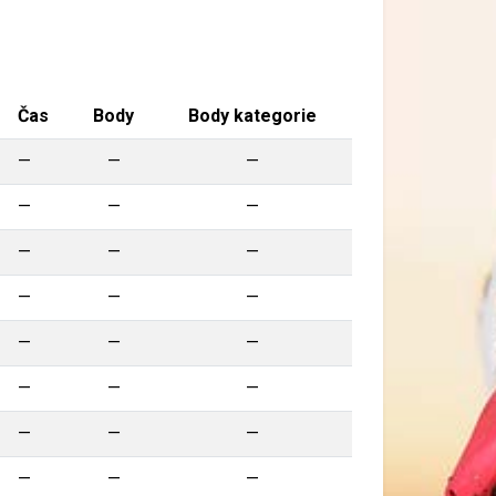
Čas
Body
Body kategorie
—
—
—
—
—
—
—
—
—
—
—
—
—
—
—
—
—
—
—
—
—
—
—
—