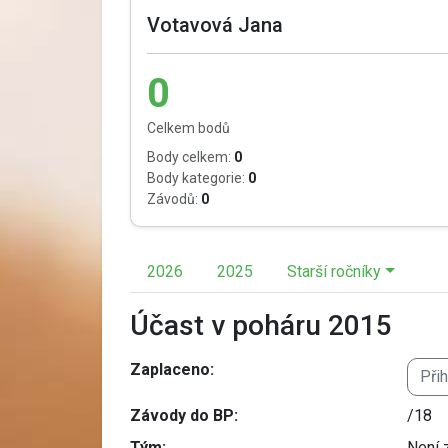
Votavová Jana
0
Celkem bodů
Body celkem:
0
Body kategorie:
0
Závodů:
0
2026
2025
Starší ročníky
Účast v poháru 2015
Zaplaceno:
Při
Závody do BP:
/18
Tým:
Není 