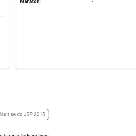
Maraton:
-
hlásit se do JBP 2015
zařazen v žádném týmu