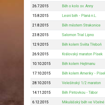
26.7.2015
Běh o kolo sv. Anny
15.8.2015
Lesní běh - Planá n.L.
21.8.2015
Běh městem Strakonice
23.8.2015
Salomon Trial Lipno
12.9.2015
Běh kolem Světa Třeboň
26.9.2015
Královský maraton Písek
10.10.2015
Běh kolem Hejtmanu
17.10.2015
Běh kolem Ameriky - Píse
28.10.2015
Velešínský 1/2 maraton
14.11.2015
Běh Pintovkou - Tábor
6.12.2015
Mikulášský běh ve Včelné