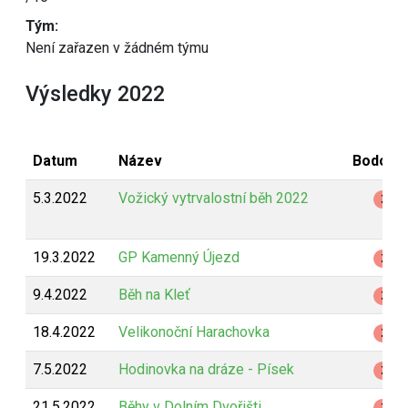
Tým:
Není zařazen v žádném týmu
Výsledky 2022
Datum
Název
Bodová
5.3.2022
Vožický vytrvalostní běh 2022
Z
19.3.2022
GP Kamenný Újezd
Z
9.4.2022
Běh na Kleť
Z
18.4.2022
Velikonoční Harachovka
Z
7.5.2022
Hodinovka na dráze - Písek
Z
21.5.2022
Běhy v Dolním Dvořišti