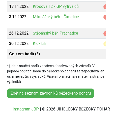
17.11.2022
Krosová 12 - GP vytrvalců
Z
3.12.2022
Mikulášský běh - Čimelice
Z
26.12.2022
Štěpánský běh Prachatice
Z
30.12.2022
Klekluli
B
Celkem bodů (*)
*) jde o součet bodů ze všech absolvovaných závodů. V
případě počítání bodů do běžeckého poháru se započítává jen
osm nejlepších výsledků. Více informací naleznete na stránce
výsledků.
Zpět na seznam závodníků běžeckého poháru
Instagram JBP
| © 2026 JIHOČESKÝ BĚŽECKÝ POHÁR