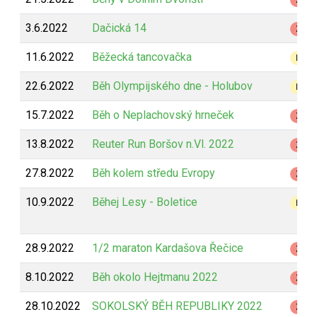
Z
3.6.2022
Dačická 14
Z
11.6.2022
Běžecká tancovačka
B
22.6.2022
Běh Olympijského dne - Holubov
B
15.7.2022
Běh o Neplachovský hrneček
Z
13.8.2022
Reuter Run Boršov n.Vl. 2022
Z
27.8.2022
Běh kolem středu Evropy
Z
10.9.2022
Běhej Lesy - Boletice
B
28.9.2022
1/2 maraton Kardašova Řečice
Z
8.10.2022
Běh okolo Hejtmanu 2022
Z
28.10.2022
SOKOLSKÝ BĚH REPUBLIKY 2022
Z