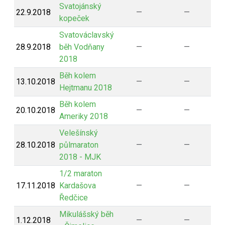
Svatojánský
22.9.2018
—
—
kopeček
Svatováclavský
28.9.2018
běh Vodňany
—
—
2018
Běh kolem
13.10.2018
—
—
Hejtmanu 2018
Běh kolem
20.10.2018
—
—
Ameriky 2018
Velešínský
28.10.2018
půlmaraton
—
—
2018 - MJK
1/2 maraton
17.11.2018
Kardašova
—
—
Ředčice
Mikulášský běh
1.12.2018
—
—