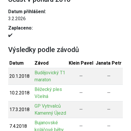
Datum přihlášení:
3.2.2026
Zaplaceno:
✔️
Výsledky podle závodů
Datum
Závod
Klein Pavel
Janata Petr
Kl
Budějovický T1
20.1.2018
—
—
maraton
Běžecký ples
10.2.2018
—
—
Včelná
GP Vytrvalců
17.3.2018
—
—
Kamenný Újezd
Bujanovské
7.4.2018
—
—
koláčové běhy