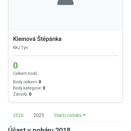
Kleinová Štěpánka
KKJ Týn
0
Celkem bodů
Body celkem:
0
Body kategorie:
0
Závodů:
0
2026
2025
Starší ročníky
Účast v poháru 2018