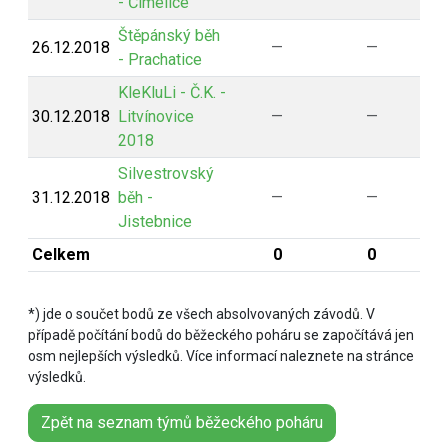
- Čimelice
Štěpánský běh
26.12.2018
—
—
- Prachatice
KleKluLi - Č.K. -
30.12.2018
Litvínovice
—
—
2018
Silvestrovský
31.12.2018
běh -
—
—
Jistebnice
Celkem
0
0
*) jde o součet bodů ze všech absolvovaných závodů. V
případě počítání bodů do běžeckého poháru se započítává jen
osm nejlepších výsledků. Více informací naleznete na stránce
výsledků.
Zpět na seznam týmů běžeckého poháru