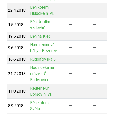
Běh kolem
22.4.2018
—
—
Hluboké n. Vl.
Běh Údolím
1.5.2018
—
—
vzdechů
19.5.2018
Běh na Kleť
—
—
Narozeninové
9.6.2018
—
—
běhy - Bezdrev
16.6.2018
Rudolfovská 5
—
—
Hodinovka na
21.7.2018
dráze - Č.
—
—
Budějovice
Reuter Run
11.8.2018
—
—
Boršov n. Vl.
Běh kolem
8.9.2018
—
—
Světa