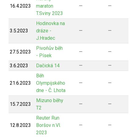
16.4.2023
maraton
—
—
T.Sviny 2023
Hodinovka na
3.5.2023
dráze -
—
—
J.Hradec
Pivoňův běh
27.5.2023
—
—
- Písek
3.6.2023
Dačická 14
—
—
Běh
21.6.2023
Olympijského
—
—
dne - Č. Lhota
Mizuno běhy
15.7.2023
—
—
T2
Reuter Run
12.8.2023
Boršov n.Vl.
—
—
2023