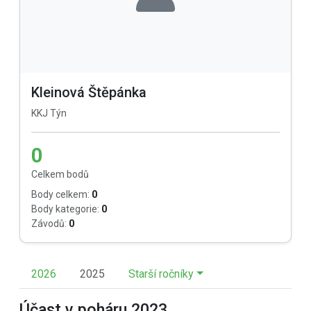
Kleinová Štěpánka
KKJ Týn
0
Celkem bodů
Body celkem:
0
Body kategorie:
0
Závodů:
0
2026
2025
Starší ročníky
Účast v poháru 2023