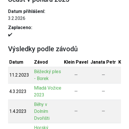
Datum přihlášení:
3.2.2026
Zaplaceno:
✔️
Výsledky podle závodů
Datum
Závod
Klein Pavel
Janata Petr
Klei
Běžecký ples
11.2.2023
—
—
- Borek
Mladá Vožice
4.3.2023
—
—
2023
Běhy v
1.4.2023
Dolním
—
—
Dvořišti
Horský