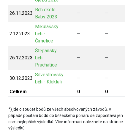
Běh okolo
26.11.2023
—
—
Baby 2023
Mikulášský
2.12.2023
běh -
—
—
Čimelice
Štěpánský
26.12.2023
běh
—
—
Prachatice
Silvestrovský
30.12.2023
—
—
běh - Klekluli
Celkem
0
0
*) jde o součet bodů ze všech absolvovaných závodů. V
případě počítání bodů do běžeckého poháru se započítává jen
osm nejlepších výsledků. Více informací naleznete na stránce
výsledků.