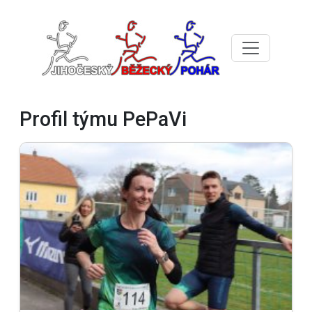
Profil týmu PePaVi