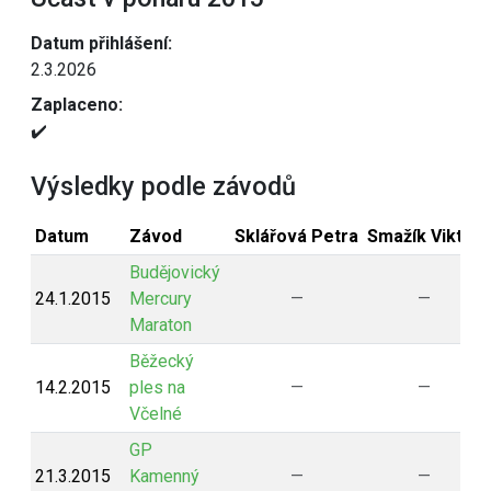
Datum přihlášení:
2.3.2026
Zaplaceno:
✔️
Výsledky podle závodů
Datum
Závod
Sklářová Petra
Smažík Viktor
Budějovický
24.1.2015
Mercury
—
—
Maraton
Běžecký
14.2.2015
ples na
—
—
Včelné
GP
21.3.2015
Kamenný
—
—