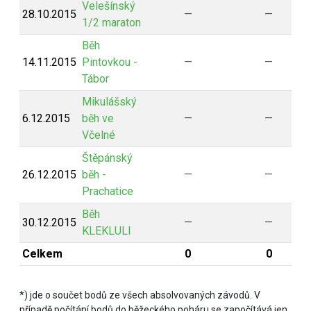
Velešínský
28.10.2015
—
—
1/2 maraton
Běh
14.11.2015
Pintovkou -
—
—
Tábor
Mikulášský
6.12.2015
běh ve
—
—
Včelné
Štěpánský
26.12.2015
běh -
—
—
Prachatice
Běh
30.12.2015
—
—
KLEKLULI
Celkem
0
0
*) jde o součet bodů ze všech absolvovaných závodů. V
případě počítání bodů do běžeckého poháru se započítává jen