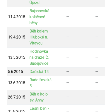
Újezd
Bujanovské
11.4.2015
koláčové
—
—
běhy
Běh kolem
19.4.2015
Hluboké n.
—
—
Vltavou
Hodinovka
13.5.2015
na dráze Č.
—
—
Budějovice
5.6.2015
Dačická 14
—
—
Rudolfovská
13.6.2015
—
—
5
Běh o kolo
26.7.2015
—
—
sv. Anny
Lesní běh -
15.8.2015
—
—