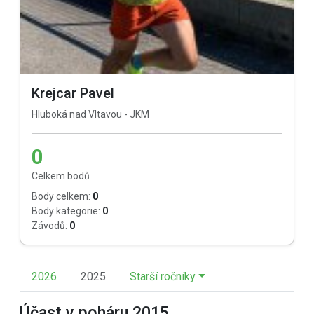
Krejcar Pavel
Hluboká nad Vltavou - JKM
0
Celkem bodů
Body celkem:
0
Body kategorie:
0
Závodů:
0
2026
2025
Starší ročníky
Účast v poháru 2015