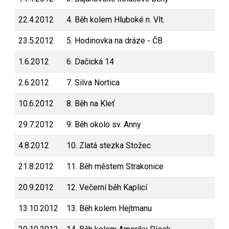
22.4.2012
4. Běh kolem Hluboké n. Vlt.
23.5.2012
5. Hodinovka na dráze - ČB
1.6.2012
6. Dačická 14
2.6.2012
7. Silva Nortica
10.6.2012
8. Běh na Kleť
29.7.2012
9. Běh okolo sv. Anny
4.8.2012
10. Zlatá stezka Stožec
21.8.2012
11. Běh městem Strakonice
20.9.2012
12. Večerní běh Kaplicí
13.10.2012
13. Běh kolem Hejtmanu