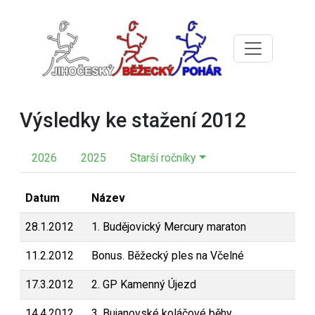
Výsledky ke stažení 2012
2026
2025
Starší ročníky
Datum
Název
28.1.2012
1. Budějovický Mercury maraton
11.2.2012
Bonus. Běžecký ples na Včelné
17.3.2012
2. GP Kamenný Újezd
14.4.2012
3. Bujanovské koláčové běhy