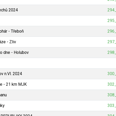
echů 2024
294_
295_
ohár - Třeboň
296_
ze - Zliv
297_
o dne - Holubov
298_
v n.Vl. 2024
300_
ce - 21 km MJK
302_
manu
308_
iky
303_