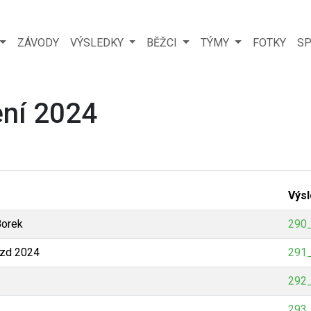
ZÁVODY
VÝSLEDKY
BĚŽCI
TÝMY
FOTKY
SP
ení 2024
Výs
Borek
290_
zd 2024
291_
292_
293_