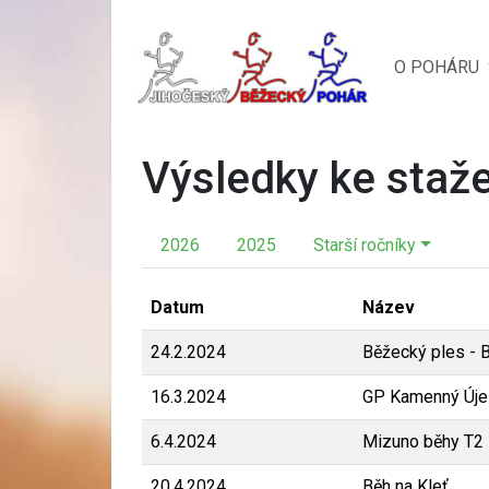
O POHÁRU
Výsledky ke staž
2026
2025
Starší ročníky
Datum
Název
24.2.2024
Běžecký ples - 
16.3.2024
GP Kamenný Úje
6.4.2024
Mizuno běhy T2
20.4.2024
Běh na Kleť