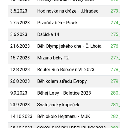
3.5.2023
Hodinovka na dráze - J.Hradec
273_bp_
27.5.2023
Pivoňův běh - Písek
274_bp_
3.6.2023
Dačická 14
275_bp_
21.6.2023
Běh Olympijského dne - Č. Lhota
276_bp_
15.7.2023
Mizuno běhy T2
277_bp_
12.8.2023
Reuter Run Boršov n.Vl. 2023
278_bp_
26.8.2023
Běh kolem středu Evropy
279_bp_
9.9.2023
Běhej Lesy - Boletice 2023
280_bp_
23.9.2023
Svatojánský kopeček
281_bp_
14.10.2023
Běh okolo Hejtmanu - MJK
282_bp_