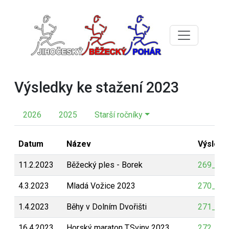
Výsledky ke stažení 2023
2026
2025
Starší ročníky
Datum
Název
Výsledk
11.2.2023
Běžecký ples - Borek
269_bp_
4.3.2023
Mladá Vožice 2023
270_bp_
1.4.2023
Běhy v Dolním Dvořišti
271_bp_
16.4.2023
Horský maraton T.Sviny 2023
272_bp_