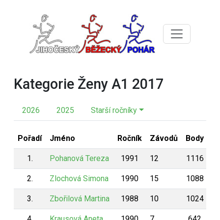
Kategorie Ženy A1 2017
2026
2025
Starší ročníky
Pořadí
Jméno
Ročník
Závodů
Body
1.
Pohanová Tereza
1991
12
1116
2.
Zlochová Simona
1990
15
1088
3.
Zbořilová Martina
1988
10
1024
4.
Krausová Aneta
1990
7
642