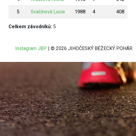
5.
Svačinová Lucie
1988
4
408
Celkem závodníků:
5
Instagram JBP
| © 2026 JIHOČESKÝ BĚŽECKÝ POHÁR