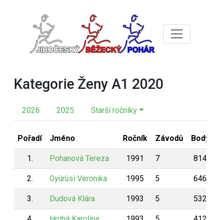
Kategorie Ženy A1 2020
2026
2025
Starší ročníky
Pořadí
Jméno
Ročník
Závodů
Body
1.
Pohanová Tereza
1991
7
814
2.
Gyürüsi Veronika
1995
5
646
3.
Dudová Klára
1993
5
532
4.
Hrubá Karolína
1993
5
412