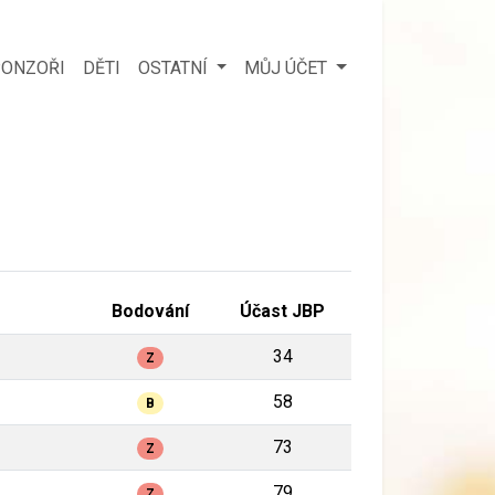
ONZOŘI
DĚTI
OSTATNÍ
MŮJ ÚČET
Bodování
Účast JBP
34
Z
58
B
73
Z
79
Z