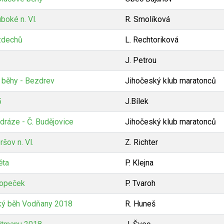
boké n. Vl.
R. Smolíková
zdechů
L. Rechtoriková
J. Petrou
 běhy - Bezdrev
Jihočeský klub maratonců
5
J.Bílek
dráze - Č. Budějovice
Jihočeský klub maratonců
šov n. Vl.
Z. Richter
ěta
P. Klejna
kopeček
P. Tvaroh
ký běh Vodňany 2018
R. Huneš