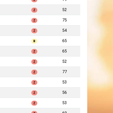
52
Z
75
Z
54
Z
65
B
65
Z
52
Z
77
Z
53
Z
56
Z
53
Z