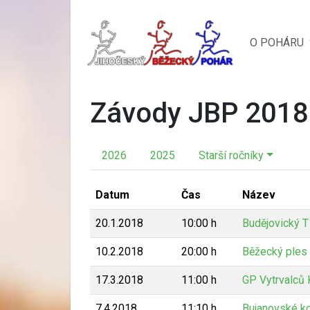
O POHÁRU
Závody JBP 2018
2026
2025
Starší ročníky
Datum
Čas
Název
20.1.2018
10:00 h
Budějovický T
10.2.2018
20:00 h
Běžecký ples
17.3.2018
11:00 h
GP Vytrvalců
7.4.2018
11:10 h
Bujanovské k