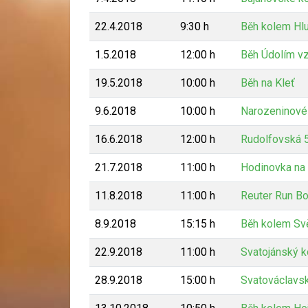
22.4.2018
9:30 h
Běh kolem Hlu
1.5.2018
12:00 h
Běh Údolím v
19.5.2018
10:00 h
Běh na Kleť
9.6.2018
10:00 h
Narozeninové
16.6.2018
12:00 h
Rudolfovská 
21.7.2018
11:00 h
Hodinovka na 
11.8.2018
11:00 h
Reuter Run Bor
8.9.2018
15:15 h
Běh kolem Sv
22.9.2018
11:00 h
Svatojánský 
28.9.2018
15:00 h
Svatováclavs