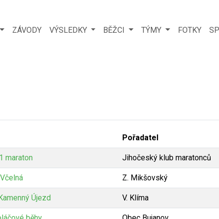
ZÁVODY
VÝSLEDKY
BĚŽCI
TÝMY
FOTKY
SP
Pořadatel
1 maraton
Jihočeský klub maratonců
 Včelná
Z. Mikšovský
 Kamenný Újezd
V. Klíma
oláčové běhy
Obec Bujanov