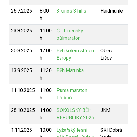
26.7.2025
8:00
3 kings 3 hills
Haidmühle
h
23.8.2025
11:00
ČT Lipenský
h
půlmaraton
30.8.2025
12:00
Běh kolem středu
Obec
h
Evropy
Lišov
13.9.2025
11:30
Běh Marunka
h
11.10.2025
11:00
Puma maraton
h
Třeboň
28.10.2025
14:00
SOKOLSKÝ BĚH
JKM
h
REPUBLIKY 2025
1.11.2025
10:00
Lyžařský lesní
SKI Dobrá