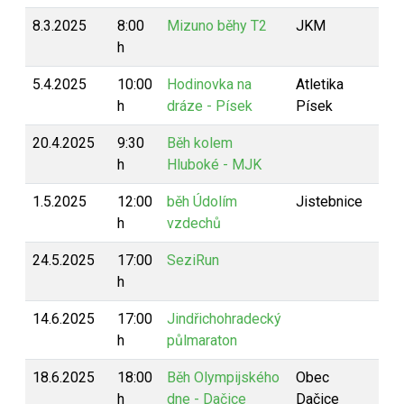
8.3.2025
8:00
Mizuno běhy T2
JKM
h
5.4.2025
10:00
Hodinovka na
Atletika
h
dráze - Písek
Písek
20.4.2025
9:30
Běh kolem
h
Hluboké - MJK
1.5.2025
12:00
běh Údolím
Jistebnice
h
vzdechů
24.5.2025
17:00
SeziRun
h
14.6.2025
17:00
Jindřichohradecký
h
půlmaraton
18.6.2025
18:00
Běh Olympijského
Obec
h
dne - Dačice
Dačice