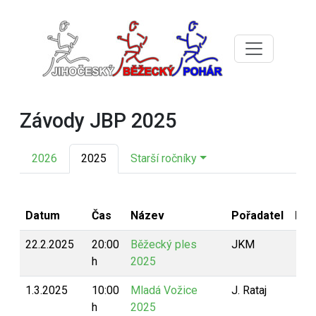
Závody JBP 2025
2026
2025
Starší ročníky
Datum
Čas
Název
Pořadatel
Bod
22.2.2025
20:00
Běžecký ples
JKM
h
2025
1.3.2025
10:00
Mladá Vožice
J. Rataj
h
2025