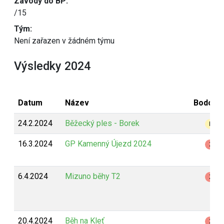
Závody do BP:
/15
Tým:
Není zařazen v žádném týmu
Výsledky 2024
Datum
Název
Bodová
24.2.2024
Běžecký ples - Borek
B
16.3.2024
GP Kamenný Újezd 2024
Z
6.4.2024
Mizuno běhy T2
Z
20.4.2024
Běh na Kleť
Z