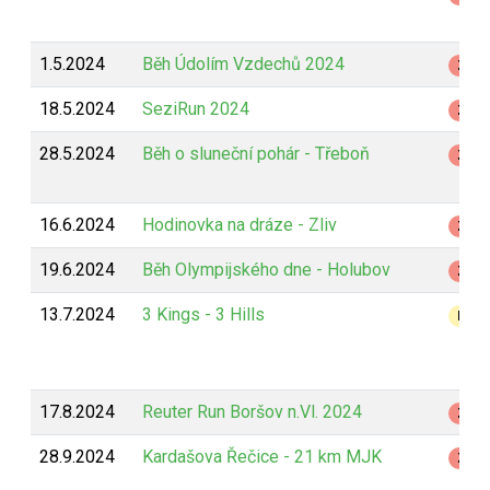
1.5.2024
Běh Údolím Vzdechů 2024
Z
18.5.2024
SeziRun 2024
Z
28.5.2024
Běh o sluneční pohár - Třeboň
Z
16.6.2024
Hodinovka na dráze - Zliv
Z
19.6.2024
Běh Olympijského dne - Holubov
Z
13.7.2024
3 Kings - 3 Hills
B
17.8.2024
Reuter Run Boršov n.Vl. 2024
Z
28.9.2024
Kardašova Řečice - 21 km MJK
Z