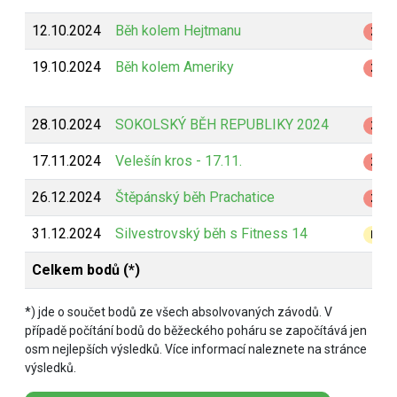
12.10.2024
Běh kolem Hejtmanu
Z
19.10.2024
Běh kolem Ameriky
Z
28.10.2024
SOKOLSKÝ BĚH REPUBLIKY 2024
Z
17.11.2024
Velešín kros - 17.11.
Z
26.12.2024
Štěpánský běh Prachatice
Z
31.12.2024
Silvestrovský běh s Fitness 14
B
Celkem bodů (*)
*) jde o součet bodů ze všech absolvovaných závodů. V
případě počítání bodů do běžeckého poháru se započítává jen
osm nejlepších výsledků. Více informací naleznete na stránce
výsledků.