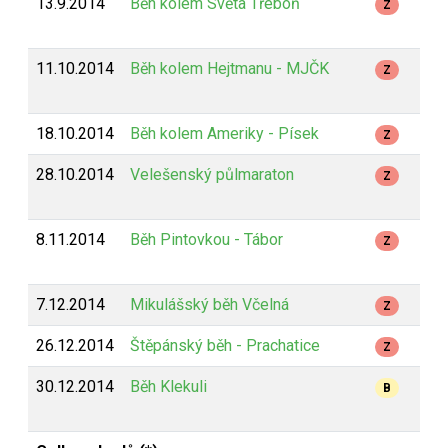
13.9.2014
Běh kolem Světa Třeboň
1
Z
11.10.2014
Běh kolem Hejtmanu - MJČK
1
Z
18.10.2014
Běh kolem Ameriky - Písek
8
Z
28.10.2014
Velešenský půlmaraton
2
Z
8.11.2014
Běh Pintovkou - Tábor
2
Z
7.12.2014
Mikulášský běh Včelná
5
Z
26.12.2014
Štěpánský běh - Prachatice
1
Z
30.12.2014
Běh Klekuli
2
B