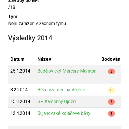
Závody do BP:
/18
Tým:
Není zařazen v žádném týmu
Výsledky 2014
Datum
Název
Bodování
D
25.1.2014
Budějovický Mercury Maraton
4
Z
8.2.2014
Běžecký ples na Včelné
8
B
15.3.2014
GP Kamenný Újezd
1
Z
12.4.2014
Bujanovské koláčové běhy
1
Z