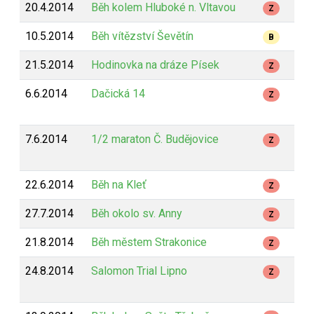
20.4.2014
Běh kolem Hluboké n. Vltavou
2
Z
10.5.2014
Běh vítězství Ševětín
5
B
21.5.2014
Hodinovka na dráze Písek
1
Z
6.6.2014
Dačická 14
1
Z
7.6.2014
1/2 maraton Č. Budějovice
2
Z
22.6.2014
Běh na Kleť
1
Z
27.7.2014
Běh okolo sv. Anny
7
Z
21.8.2014
Běh městem Strakonice
7
Z
24.8.2014
Salomon Trial Lipno
2
Z