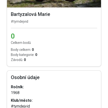
Bartyzalová Marie
#tymdejvid
0
Celkem bodů
Body celkem:
0
Body kategorie:
0
Závodů:
0
Osobní údaje
Ročník:
1968
Klub/město:
#tymdejvid