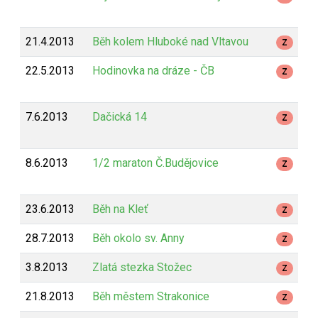
21.4.2013
Běh kolem Hluboké nad Vltavou
Z
22.5.2013
Hodinovka na dráze - ČB
Z
7.6.2013
Dačická 14
Z
8.6.2013
1/2 maraton Č.Budějovice
Z
23.6.2013
Běh na Kleť
Z
28.7.2013
Běh okolo sv. Anny
Z
3.8.2013
Zlatá stezka Stožec
Z
21.8.2013
Běh městem Strakonice
Z