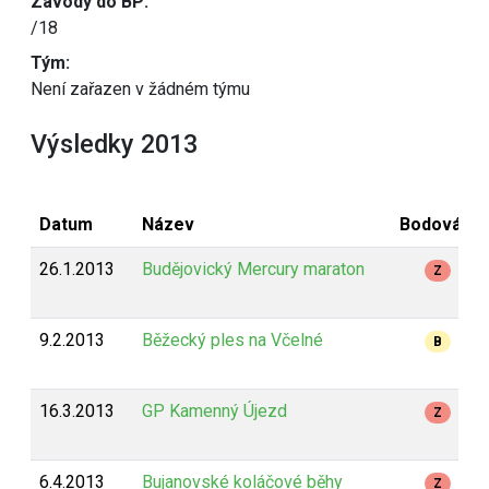
Závody do BP:
/18
Tým:
Není zařazen v žádném týmu
Výsledky 2013
Datum
Název
Bodování
26.1.2013
Budějovický Mercury maraton
Z
9.2.2013
Běžecký ples na Včelné
B
16.3.2013
GP Kamenný Újezd
Z
6.4.2013
Bujanovské koláčové běhy
Z