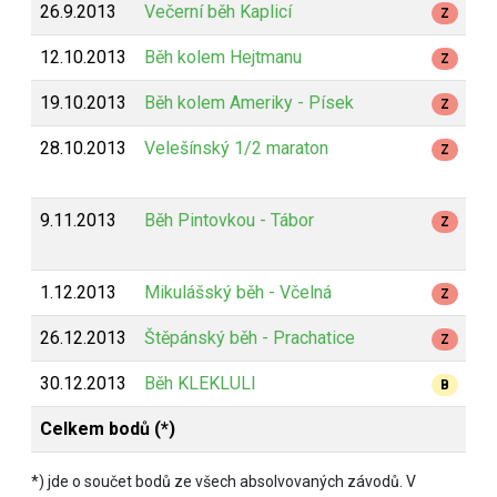
26.9.2013
Večerní běh Kaplicí
Z
12.10.2013
Běh kolem Hejtmanu
Z
19.10.2013
Běh kolem Ameriky - Písek
Z
28.10.2013
Velešínský 1/2 maraton
Z
9.11.2013
Běh Pintovkou - Tábor
Z
1.12.2013
Mikulášský běh - Včelná
Z
26.12.2013
Štěpánský běh - Prachatice
Z
30.12.2013
Běh KLEKLULI
B
Celkem bodů (*)
*) jde o součet bodů ze všech absolvovaných závodů. V