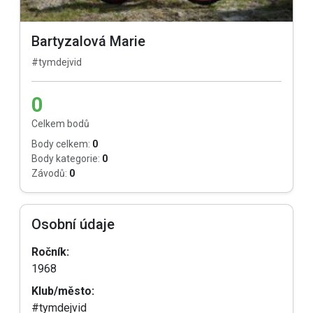
Bartyzalová Marie
#tymdejvid
0
Celkem bodů
Body celkem:
0
Body kategorie:
0
Závodů:
0
Osobní údaje
Ročník:
1968
Klub/město:
#tymdejvid