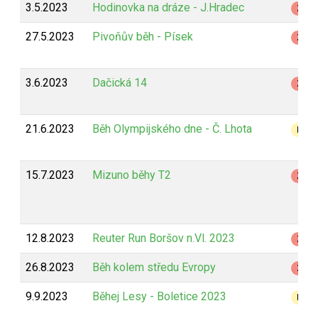
3.5.2023
Hodinovka na dráze - J.Hradec
Z
27.5.2023
Pivoňův běh - Písek
Z
3.6.2023
Dačická 14
Z
21.6.2023
Běh Olympijského dne - Č. Lhota
B
15.7.2023
Mizuno běhy T2
Z
12.8.2023
Reuter Run Boršov n.Vl. 2023
Z
26.8.2023
Běh kolem středu Evropy
Z
9.9.2023
Běhej Lesy - Boletice 2023
B