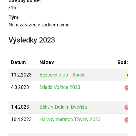
Závody do BP:
/16
Tým:
Není zařazen v žádném týmu
Výsledky 2023
Datum
Název
Bodová
11.2.2023
Běžecký ples - Borek
B
4.3.2023
Mladá Vožice 2023
Z
1.4.2023
Běhy v Dolním Dvořišti
Z
16.4.2023
Horský maraton T.Sviny 2023
Z