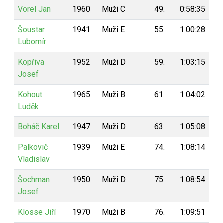
Vorel Jan
1960
Muži C
49.
0:58:35
5
Šoustar
1941
Muži E
55.
1:00:28
4
Lubomír
Kopřiva
1952
Muži D
59.
1:03:15
4
Josef
Kohout
1965
Muži B
61.
1:04:02
4
Luděk
Boháč Karel
1947
Muži D
63.
1:05:08
4
Palkovič
1939
Muži E
74.
1:08:14
3
Vladislav
Šochman
1950
Muži D
75.
1:08:54
3
Josef
Klosse Jiří
1970
Muži B
76.
1:09:51
2