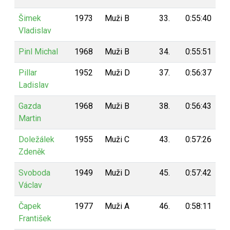
Šimek
1973
Muži B
33.
0:55:40
6
Vladislav
Pinl Michal
1968
Muži B
34.
0:55:51
6
Pillar
1952
Muži D
37.
0:56:37
6
Ladislav
Gazda
1968
Muži B
38.
0:56:43
6
Martin
Doležálek
1955
Muži C
43.
0:57:26
5
Zdeněk
Svoboda
1949
Muži D
45.
0:57:42
5
Václav
Čapek
1977
Muži A
46.
0:58:11
5
František