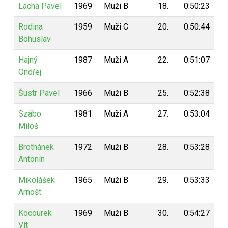
Lácha Pavel
1969
Muži B
18.
0:50:23
8
Rodina
1959
Muži C
20.
0:50:44
7
Bohuslav
Hajný
1987
Muži A
22.
0:51:07
7
Ondřej
Šustr Pavel
1966
Muži B
25.
0:52:38
7
Szábo
1981
Muži A
27.
0:53:04
7
Miloš
Brothánek
1972
Muži B
28.
0:53:28
7
Antonín
Mikolášek
1965
Muži B
29.
0:53:33
7
Arnošt
Kocourek
1969
Muži B
30.
0:54:27
7
Vít