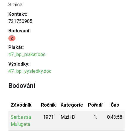
Silnice
Kontakt:
721750985
Bodování:
Z
Plakát:
47_bp_plakat.doc
Výsledky:
47_bp_vysledky.doc
Bodování
Závodník
Ročník
Kategorie
Pořadí
Čas
Bo
Serbessa
1971
Muži B
1.
0:43:58
1
Mulugeta