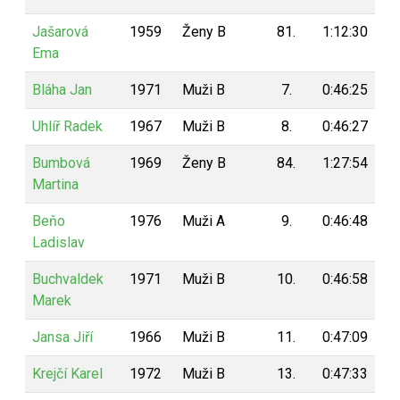
Jašarová
1959
Ženy B
81.
1:12:30
9
Ema
Bláha Jan
1971
Muži B
7.
0:46:25
9
Uhlíř Radek
1967
Muži B
8.
0:46:27
9
Bumbová
1969
Ženy B
84.
1:27:54
9
Martina
Beňo
1976
Muži A
9.
0:46:48
9
Ladislav
Buchvaldek
1971
Muži B
10.
0:46:58
8
Marek
Jansa Jiří
1966
Muži B
11.
0:47:09
8
Krejčí Karel
1972
Muži B
13.
0:47:33
8