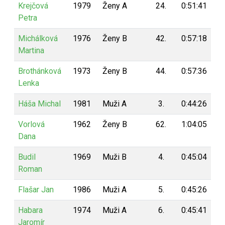
Krejčová
1979
Ženy A
24.
0:51:41
1
Petra
Michálková
1976
Ženy B
42.
0:57:18
9
Martina
Brothánková
1973
Ženy B
44.
0:57:36
9
Lenka
Háša Michal
1981
Muži A
3.
0:44:26
9
Vorlová
1962
Ženy B
62.
1:04:05
9
Dana
Budil
1969
Muži B
4.
0:45:04
9
Roman
Flašar Jan
1986
Muži A
5.
0:45:26
9
Habara
1974
Muži A
6.
0:45:41
9
Jaromír