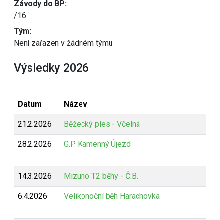
Závody do BP:
/16
Tým:
Není zařazen v žádném týmu
Výsledky 2026
Datum
Název
21.2.2026
Běžecký ples - Včelná
28.2.2026
G.P. Kamenný Újezd
14.3.2026
Mizuno T2 běhy - Č.B.
6.4.2026
Velikonoční běh Harachovka