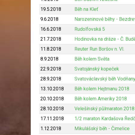
19.5.2018
Běh na Kleť
9.6.2018
Narozeninové běhy - Bezdre
16.6.2018
Rudolfovská 5
21.7.2018
Hodinovka na dráze - Č. Bud
11.8.2018
Reuter Run Boršov n. Vl.
8.9.2018
Běh kolem Světa
22.9.2018
Svatojánský kopeček
28.9.2018
Svatováclavský běh Vodňan
13.10.2018
Běh kolem Hejtmanu 2018
20.10.2018
Běh kolem Ameriky 2018
28.10.2018
Velešínský půlmaraton 2018
17.11.2018
1/2 maraton Kardašova Ředč
1.12.2018
Mikulášský běh - Čimelice