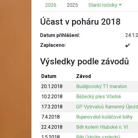
2026
2025
Starší ročníky
Účast v poháru 2018
Datum přihlášení:
24.1.
Zaplaceno:
✔️
Výsledky podle závodů
Datum
Závod
20.1.2018
Budějovický T1 maraton
10.2.2018
Běžecký ples Včelná
17.3.2018
GP Vytrvalců Kamenný Újez
7.4.2018
Bujanovské koláčové běhy
22.4.2018
Běh kolem Hluboké n. Vl.
1.5.2018
Běh Údolím vzdechů