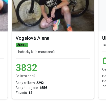
Vogelová Alena
U
Ženy B
Tr
Jihočeský klub maratonců
3832
Ce
Celkem bodů
Bo
Bo
Body celkem:
2292
Zá
Body kategorie:
1556
Závodů:
14