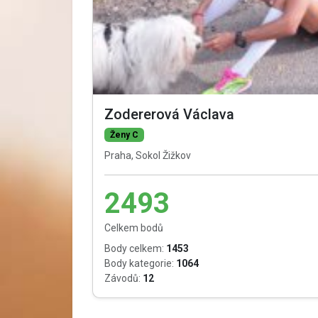
Zodererová Václava
Ženy C
Praha, Sokol Žižkov
2493
Celkem bodů
Body celkem:
1453
Body kategorie:
1064
Závodů:
12