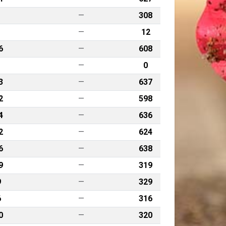
—
308
—
12
6
—
608
—
0
3
—
637
2
—
598
4
—
636
2
—
624
6
—
638
9
—
319
9
—
329
6
—
316
0
—
320