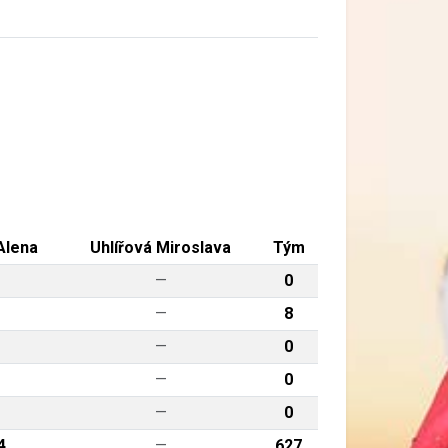
Alena
Uhlířová Miroslava
Tým
—
0
—
8
—
0
—
0
—
0
4
—
627