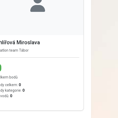
hlířová Miroslava
iatlon team Tábor
0
lkem bodů
dy celkem:
0
dy kategorie:
0
vodů:
0