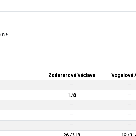
2026
Zodererová Václava
Vogelová 
—
—
1./
8
—
d
—
—
—
—
—
—
26./
313
19./
31