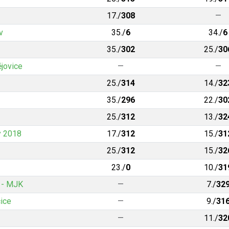
17./
308
—
v
35./
6
34./
6
35./
302
25./
30
ějovice
—
—
25./
314
14./
32
35./
296
22./
30
25./
312
13./
32
y 2018
17./
312
15./
31
25./
312
15./
32
23./
0
10./
31
 - MJK
—
7./
32
ice
—
9./
31
—
11./
32