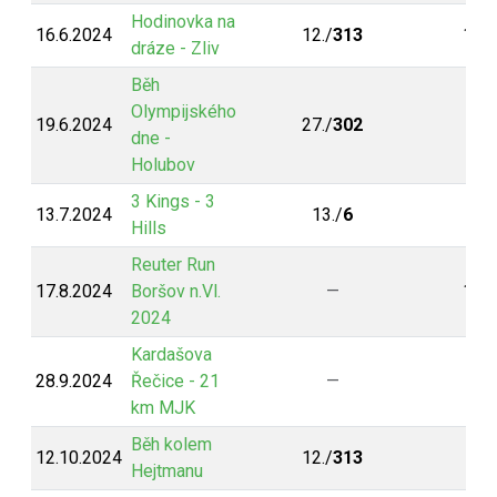
Hodinovka na
16.6.2024
12./
313
10./
dráze - Zliv
Běh
Olympijského
19.6.2024
27./
302
7./
dne -
Holubov
3 Kings - 3
13.7.2024
13./
6
27.
Hills
Reuter Run
17.8.2024
Boršov n.Vl.
—
14./
2024
Kardašova
28.9.2024
Řečice - 21
—
9./
km MJK
Běh kolem
12.10.2024
12./
313
Hejtmanu