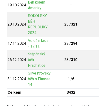
Běh kolem
19.10.2024
—
Ameriky
SOKOLSKÝ
BĚH
28.10.2024
23./
321
13./
REPUBLIKY
2024
Velešín kros
17.11.2024
29./
294
- 17.11.
Štěpánský
26.12.2024
běh
23./
310
13./
Prachatice
Silvestrovský
31.12.2024
běh s Fitness
1./
6
14
Celkem
3432
35