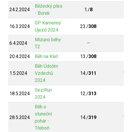
Běžecký ples
24.2.2024
1./
8
1.
- Borek
GP Kamenný
16.3.2024
23./
308
Újezd 2024
Mizuno běhy
6.4.2024
—
8./
T2
20.4.2024
Běh na Kleť
13./
308
5./
Běh Údolím
1.5.2024
Vzdechů
14./
311
11./
2024
SeziRun
18.5.2024
12./
313
9./
2024
Běh o
sluneční
28.5.2024
14./
319
11./
pohár -
Třeboň