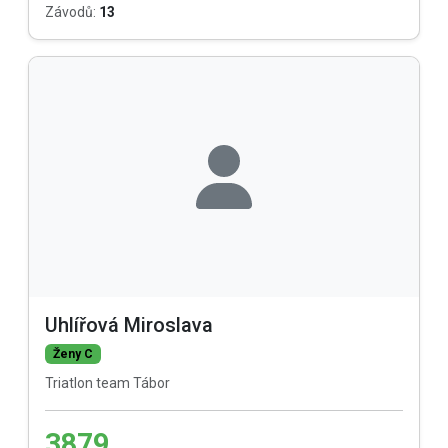
Závodů:
13
Uhlířová Miroslava
Ženy C
Triatlon team Tábor
3879