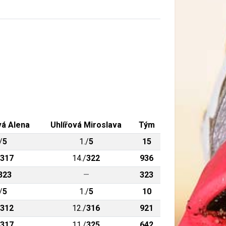
á Alena
Uhlířová Miroslava
Tým
/
5
1./
5
15
317
14./
322
936
323
—
323
/
5
1./
5
10
312
12./
316
921
317
11./
325
642