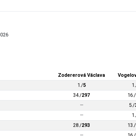
2026
Zodererová Václava
Vogelov
1./
5
1.
34./
297
16./
—
5./
—
1.
28./
293
13./
—
16./