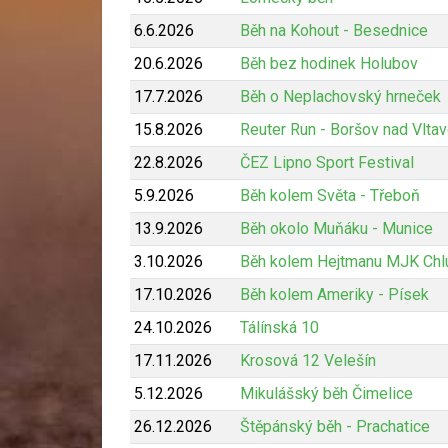
6.6.2026
Běh na Kohout - Besednice
20.6.2026
Běh bez hodinek Holubov
17.7.2026
Běh o Neplachovský hrneček
15.8.2026
Reuter Run - Boršov nad Vlta
22.8.2026
ČEZ Lipno Sport Festival
5.9.2026
Běh kolem Světa - Třeboň
13.9.2026
Běh okolo Muňáku - Munice
3.10.2026
Běh kolem Hejtmanu MJK Chl
17.10.2026
Běh kolem Ameriky - Písek
24.10.2026
Tálínská 10
17.11.2026
Krosová 12 Velešín
5.12.2026
Mikulášský běh Čimelice
26.12.2026
Štěpánský běh - Prachatice