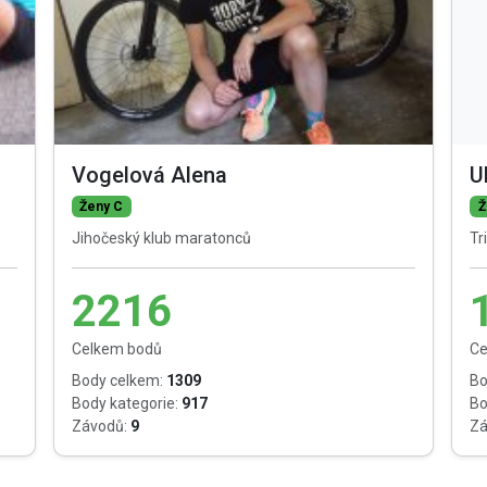
Vogelová Alena
U
Ženy C
Ž
Jihočeský klub maratonců
Tr
2216
Celkem bodů
Ce
Body celkem:
1309
Bo
Body kategorie:
917
Bo
Závodů:
9
Zá