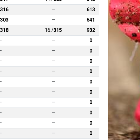
316
—
613
303
—
641
318
16./
315
932
—
—
0
—
—
0
—
—
0
—
—
0
—
—
0
—
—
0
—
—
0
—
—
0
—
—
0
—
—
0