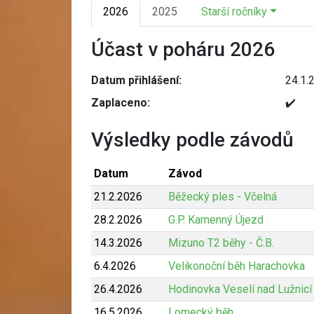
2026
2025
Starší ročníky
Účast v poháru 2026
Datum přihlášení:
24.1.
Zaplaceno:
✔️
Výsledky podle závodů
Datum
Závod
21.2.2026
Běžecký ples - Včelná
28.2.2026
G.P. Kamenný Újezd
14.3.2026
Mizuno T2 běhy - Č.B.
6.4.2026
Velikonoční běh Harachovka
26.4.2026
Hodinovka Veselí nad Lužnicí
16.5.2026
Lomecký běh