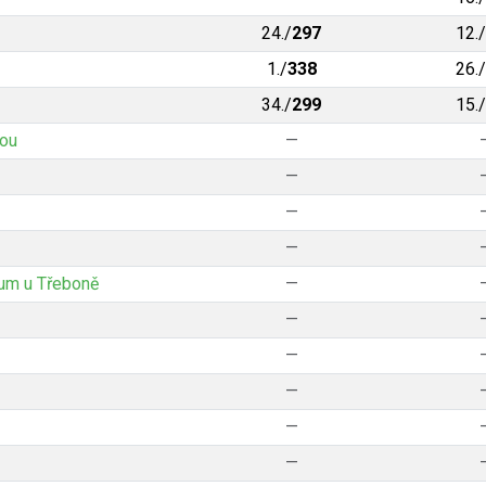
24./
297
12./
1./
338
26./
34./
299
15./
vou
—
—
—
—
um u Třeboně
—
—
—
—
—
—