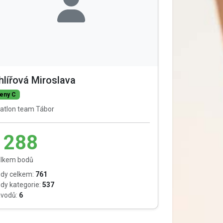
hlířová Miroslava
eny C
iatlon team Tábor
1288
lkem bodů
dy celkem:
761
dy kategorie:
537
vodů:
6