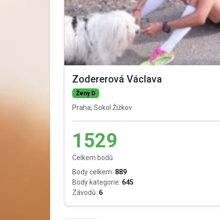
Zodererová Václava
Ženy D
Praha, Sokol Žižkov
1529
Celkem bodů
Body celkem:
889
Body kategorie:
645
Závodů:
6